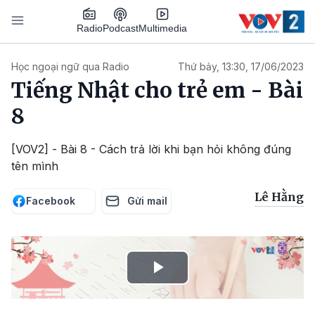
Nhảy đến nội dung
Podcast
Radio
Multimedia
Main navigation
Học ngoại ngữ qua Radio
Thứ bảy, 13:30, 17/06/2023
Tiếng Nhật cho trẻ em - Bài
8
[VOV2] - Bài 8 - Cách trả lời khi bạn hỏi không đúng
tên mình
Lê Hằng
Facebook
Gửi mail
Play