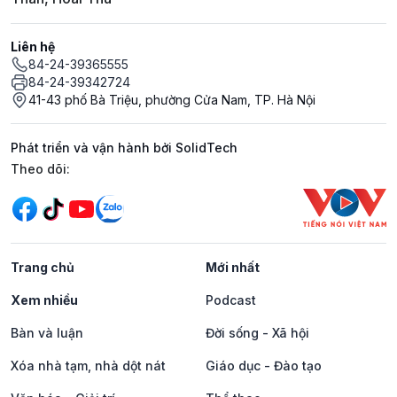
Liên hệ
84-24-39365555
84-24-39342724
41-43 phố Bà Triệu, phường Cửa Nam, TP. Hà Nội
Phát triển và vận hành bởi SolidTech
Mạng xã hội
Theo dõi:
Trang chủ
Mới nhất
Xem nhiều
Podcast
Bàn và luận
Đời sống - Xã hội
Xóa nhà tạm, nhà dột nát
Giáo dục - Đào tạo