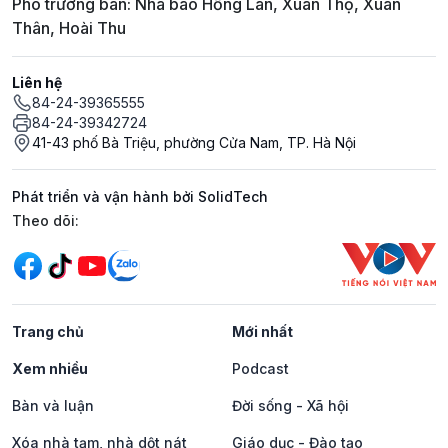
Phó trưởng ban: Nhà báo Hồng Lan, Xuân Thọ, Xuân
Thân, Hoài Thu
Liên hệ
84-24-39365555
84-24-39342724
41-43 phố Bà Triệu, phường Cửa Nam, TP. Hà Nội
Phát triển và vận hành bởi SolidTech
Mạng xã hội
Theo dõi:
Trang chủ
Mới nhất
Xem nhiều
Podcast
Bàn và luận
Đời sống - Xã hội
Xóa nhà tạm, nhà dột nát
Giáo dục - Đào tạo