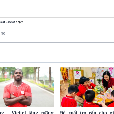
s of Service
apply.
ăng
g – Viettel tăng cường
Đề xuất trợ cấp cho g