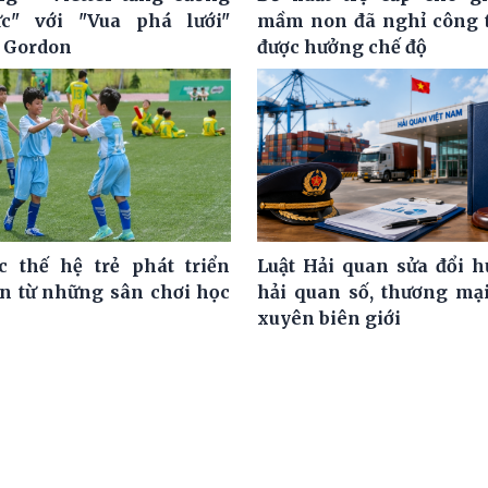
ực" với "Vua phá lưới"
mầm non đã nghỉ công 
 Gordon
được hưởng chế độ
c thế hệ trẻ phát triển
Luật Hải quan sửa đổi h
ện từ những sân chơi học
hải quan số, thương mại
xuyên biên giới