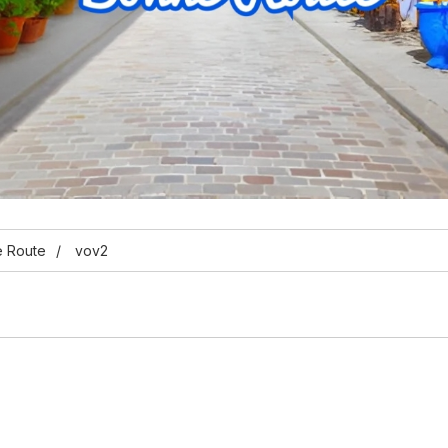
 Route
vov2