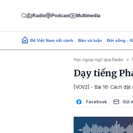
Nhảy đến nội dung
Radio
Podcast
Multimedia
Main navigation
Để Việt Nam cất cánh
Bàn và luận
Đời sống - X
Học ngoại ngữ qua Radio
Dạy tiếng Ph
[VOV2] - Bài 16: Cách đặt
Facebook
Gửi 