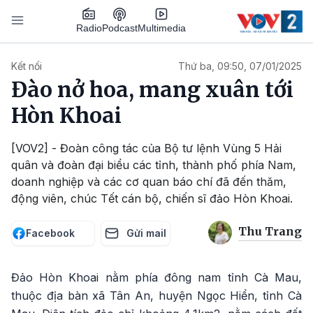
Nhảy đến nội dung
Podcast
Radio
Multimedia
Main navigation
Kết nối
Thứ ba, 09:50, 07/01/2025
Đào nở hoa, mang xuân tới
Hòn Khoai
[VOV2] - Đoàn công tác của Bộ tư lệnh Vùng 5 Hải
quân và đoàn đại biểu các tỉnh, thành phố phía Nam,
doanh nghiệp và các cơ quan báo chí đã đến thăm,
động viên, chúc Tết cán bộ, chiến sĩ đảo Hòn Khoai.
Thu Trang
Facebook
Gửi mail
Đảo Hòn Khoai nằm phía đông nam tỉnh Cà Mau,
thuộc địa bàn xã Tân An, huyện Ngọc Hiển, tỉnh Cà