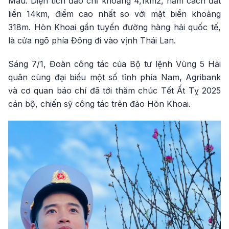
Mau. Diện tích đảo chỉ khoảng 4,1km2, nằm cách đất
liền 14km, điểm cao nhất so với mặt biển khoảng
318m. Hòn Khoai gần tuyến đường hàng hải quốc tế,
là cửa ngõ phía Đông đi vào vịnh Thái Lan.
Sáng 7/1, Đoàn công tác của Bộ tư lệnh Vùng 5 Hải
quân cùng đại biểu một số tỉnh phía Nam, Agribank
và cơ quan báo chí đã tới thăm chúc Tết Ất Tỵ 2025
cán bộ, chiến sỹ công tác trên đảo Hòn Khoai.