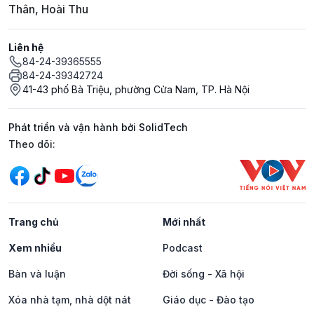
Thân, Hoài Thu
Liên hệ
84-24-39365555
84-24-39342724
41-43 phố Bà Triệu, phường Cửa Nam, TP. Hà Nội
Phát triển và vận hành bởi SolidTech
Mạng xã hội
Theo dõi:
Trang chủ
Mới nhất
Xem nhiều
Podcast
Bàn và luận
Đời sống - Xã hội
Xóa nhà tạm, nhà dột nát
Giáo dục - Đào tạo