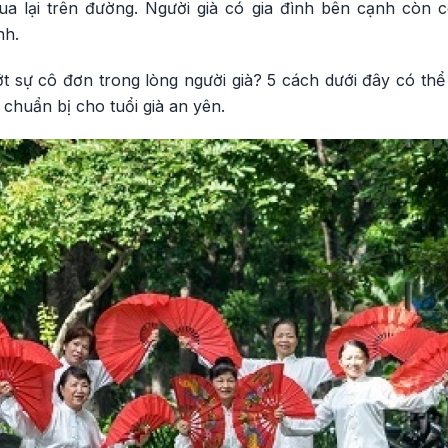
a lại trên đường. Người già có gia đình bên cạnh còn 
nh.
t sự cô đơn trong lòng người già? 5 cách dưới đây có thể
 chuẩn bị cho tuổi già an yên.