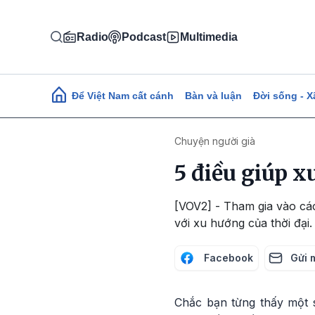
Nhảy đến nội dung
Radio
Podcast
Multimedia
Main navigation
Để Việt Nam cất cánh
Bàn và luận
Đời sống - X
Chuyện người già
5 điều giúp x
[VOV2] - Tham gia vào các
với xu hướng của thời đại.
Facebook
Gửi 
Chắc bạn từng thấy một s