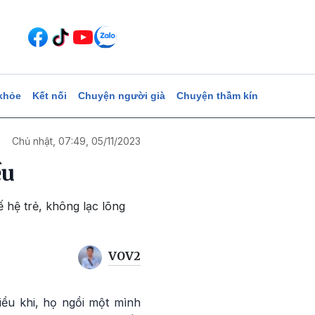
khỏe
Kết nối
Chuyện người già
Chuyện thầm kín
Chủ nhật, 07:49, 05/11/2023
ều
 hệ trẻ, không lạc lõng
VOV2
iều khi, họ ngồi một mình