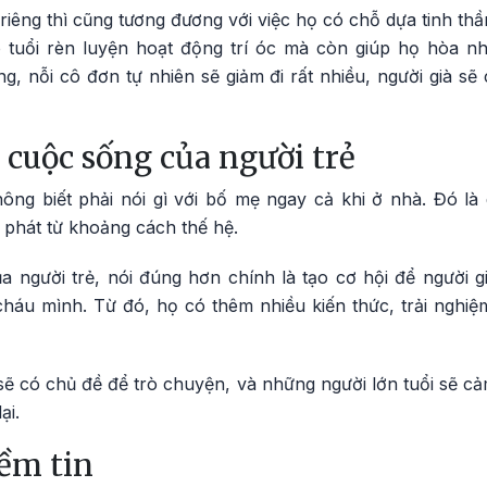
 riêng thì cũng tương đương với việc họ có chỗ dựa tinh thầ
 tuổi rèn luyện hoạt động trí óc mà còn giúp họ hòa nh
êng, nỗi cô đơn tự nhiên sẽ giảm đi rất nhiều, người già sẽ
 cuộc sống của người trẻ
hông biết phải nói gì với bố mẹ ngay cả khi ở nhà. Đó là
 phát từ khoảng cách thế hệ.
a người trẻ, nói đúng hơn chính là tạo cơ hội để người g
cháu mình. Từ đó, họ có thêm nhiều kiến thức, trải nghiệ
sẽ có chủ đề để trò chuyện, và những người lớn tuổi sẽ c
ại.
iềm tin