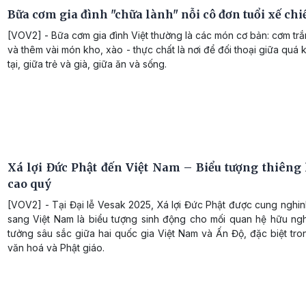
Bữa cơm gia đình "chữa lành" nỗi cô đơn tuổi xế chi
[VOV2] - Bữa cơm gia đình Việt thường là các món cơ bản: cơm trắ
và thêm vài món kho, xào - thực chất là nơi để đối thoại giữa quá 
tại, giữa trẻ và già, giữa ăn và sống.
Xá lợi Đức Phật đến Việt Nam – Biểu tượng thiêng 
cao quý
[VOV2] - Tại Đại lễ Vesak 2025, Xá lợi Đức Phật được cung nghi
sang Việt Nam là biểu tượng sinh động cho mối quan hệ hữu nghị
tưởng sâu sắc giữa hai quốc gia Việt Nam và Ấn Độ, đặc biệt tro
văn hoá và Phật giáo.