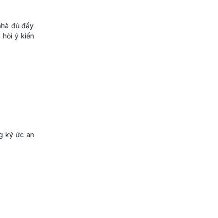
nhà đủ đầy
 hỏi ý kiến
g ký ức an