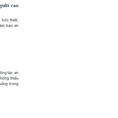
gười cao
 bức thiết,
đảm bảo an
công tác an
những thiếu
sống trong