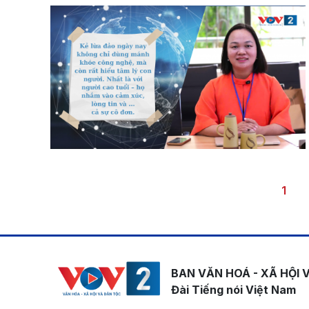
Pagination
Trang
1
BAN VĂN HOÁ - XÃ HỘI 
Đài Tiếng nói Việt Nam