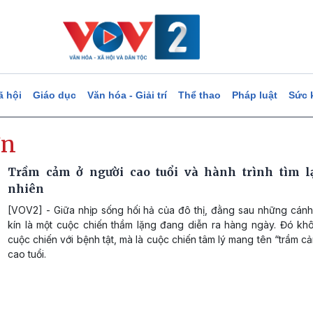
ã hội
Giáo dục
Văn hóa - Giải trí
Thể thao
Pháp luật
Sức 
ơn
Trầm cảm ở người cao tuổi và hành trình tìm l
nhiên
[VOV2] - Giữa nhịp sống hối hả của đô thị, đằng sau những cán
kín là một cuộc chiến thầm lặng đang diễn ra hàng ngày. Đó khô
cuộc chiến với bệnh tật, mà là cuộc chiến tâm lý mang tên “trầm c
cao tuổi.