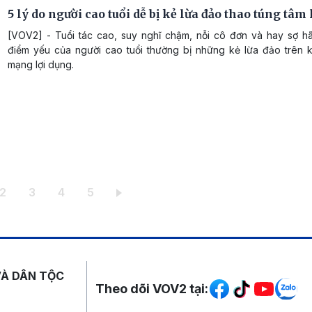
5 lý do người cao tuổi dễ bị kẻ lừa đảo thao túng tâm 
[VOV2] - Tuổi tác cao, suy nghĩ chậm, nỗi cô đơn và hay sợ hã
điểm yếu của người cao tuổi thường bị những kẻ lừa đảo trên 
mạng lợi dụng.
 hiện thời
Trang
Trang
Trang
Trang
2
3
4
5
Mạng xã hội
VÀ DÂN TỘC
Theo dõi VOV2 tại: