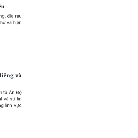
ều
ng, đĩa rau
khứ và hiện
liêng và
nh từ Ấn Độ
 và sự tin
ng lĩnh vực