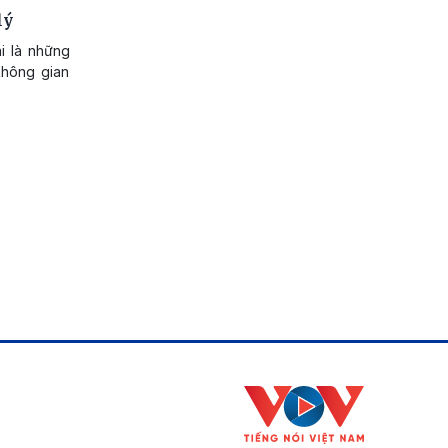
lý
i là những
không gian