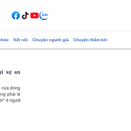
khỏe
Kết nối
Chuyện người già
Chuyện thầm kín
ại sự an
h cửa đóng
ng phải là
ảm” ở người