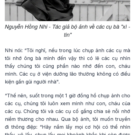
Nguyễn Hồng Nhi - Tác giả bộ ảnh về các cụ bà "xì -
tin"
Nhi nói: “Tôi nghĩ, nếu trong lúc chụp ảnh các cụ mà
tôi nhớ ông bà mình đến vậy thì có lẽ các cụ nhìn
thấy chúng tôi cũng phần nào nhớ đến con, cháu
mình. Các cụ ở viện dưỡng lão thường không có điều
kiện gần gũi người nhà".
“Thế nên, suốt trong một 1 giờ đồng hồ chụp ảnh cho
các cụ, chúng tôi luôn xem mình như con, cháu của
các cụ. Chúng tôi và các cụ cố gắng chia sẻ nỗi nhớ
niềm thương cho nhau. Qua bộ ảnh, tôi muốn truyền
đi thông điệp: “Hãy nắm lấy mọi cơ hội có thể nhìn
thấy, vẽ lấy, chụp lấy mọi khoảnh khắc khi còn được