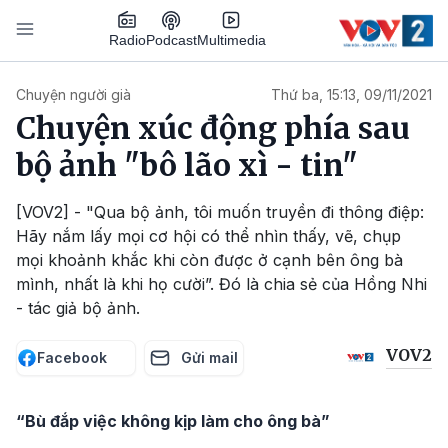
Nhảy đến nội dung
Podcast
Radio
Multimedia
Main navigation
Chuyện người già
Thứ ba, 15:13, 09/11/2021
Chuyện xúc động phía sau
bộ ảnh "bô lão xì - tin"
[VOV2] - "Qua bộ ảnh, tôi muốn truyền đi thông điệp:
Hãy nắm lấy mọi cơ hội có thể nhìn thấy, vẽ, chụp
mọi khoảnh khắc khi còn được ở cạnh bên ông bà
mình, nhất là khi họ cười”. Đó là chia sẻ của Hồng Nhi
- tác giả bộ ảnh.
VOV2
Facebook
Gửi mail
“Bù đắp việc không kịp làm cho ông bà”