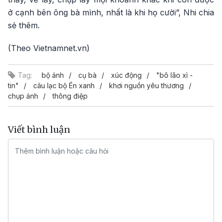
ở cạnh bên ông bà mình, nhất là khi họ cười”, Nhi chia
sẻ thêm.
(Theo Vietnamnet.vn)
Tag:
bộ ảnh
cụ bà
xúc động
"bô lão xì -
tin"
câu lạc bộ Én xanh
khơi nguồn yêu thương
chụp ảnh
thông điệp
Viết bình luận