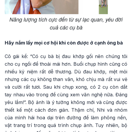
Năng lượng tích cực đến từ sự lạc quan, yêu đời
cuả các cụ bà
Hãy nắm lấy mọi cơ hội khi còn được ở cạnh ông bà
Cô gái kể: “Có cụ bà bị đau khớp gối nên chúng tôi
cho cụ ngồi để thoải mái hơn. Buổi chụp hình cũng có
nhiều kỷ niệm rất dễ thương. Dù đau khớp, mệt mỏi
nhưng các cụ không than vãn, khó chịu mà rất vui vẻ
và cười rất tươi. Sau khi chụp xong, có 2 cụ còn dắt
tay nhau vào trong để cùng xem văn nghệ nữa. Đáng
yêu lắm!”. Bộ ảnh là ý tưởng không mới và cũng được
thiết kế một cách đơn giản. Thậm chí, Nhi và nhóm
của mình hái hoa dại trên đường để làm phông nền,
vật trang trí trong quá trình chụp ảnh. Tuy nhiên, bộ