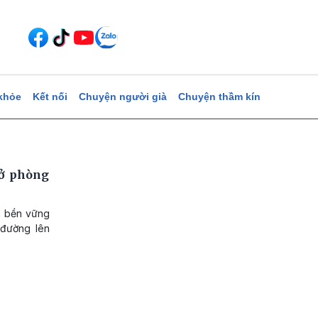
khỏe
Kết nối
Chuyện người già
Chuyện thầm kín
rở phòng
n bền vững
 đường lên