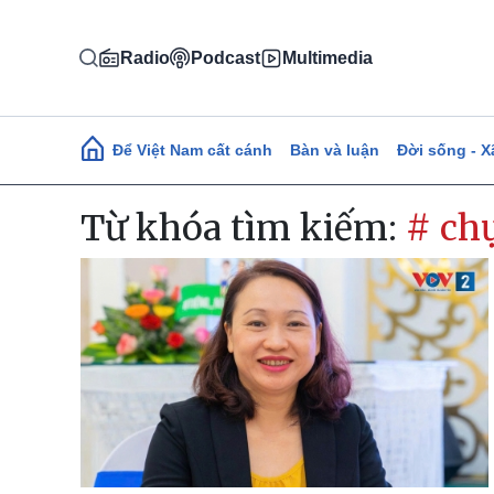
Nhảy đến nội dung
Radio
Podcast
Multimedia
Main navigation
Để Việt Nam cất cánh
Bàn và luận
Đời sống - X
Từ khóa tìm kiếm:
# ch