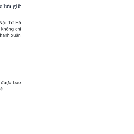
c lưu giữ
Nội. Từ Hồ
 không chỉ
 thanh xuân
p được bao
ệ.