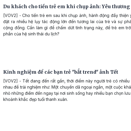
Du khách cho tiền trẻ em khi chụp ảnh: Yêu thương 
[VOV2] - Cho tiền trẻ em sau khi chụp ảnh, hành động đầy thiện 
đặt ra nhiều hệ lụy tác động lớn đến tương lai của trẻ và sự phá
cộng đồng. Cần làm gì để chấm dứt tình trạng này, để trẻ em tr
phần của hệ sinh thái du lịch?
Kinh nghiệm để các bạn trẻ "bắt trend" ảnh Tết
[VOV2] - Tết đang đến rất gần, thời điểm này người trẻ có nhiề
nhau để trải nghiệm như: Một chuyến dã ngoại ngắn, một cuộc kh
nhỏ những điểm đến ngay tại nơi sinh sống hay nhiều bạn chọn lư
khoảnh khắc đẹp tuổi thanh xuân.