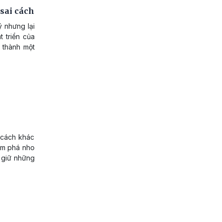
sai cách
ý nhưng lại
t triển của
ở thành một
u cách khác
ám phá nho
u giữ những