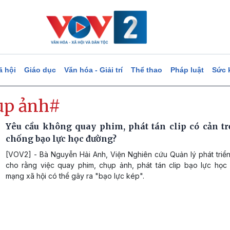
ã hội
Giáo dục
Văn hóa - Giải trí
Thể thao
Pháp luật
Sức 
ụp ảnh#
Yêu cầu không quay phim, phát tán clip có cản t
chống bạo lực học đường?
[VOV2] - Bà Nguyễn Hải Anh, Viện Nghiên cứu Quản lý phát triể
cho rằng việc quay phim, chụp ảnh, phát tán clip bạo lực học
mạng xã hội có thể gây ra "bạo lực kép".