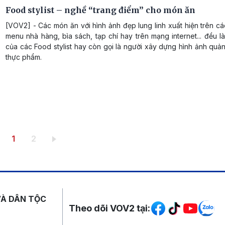
Food stylist – nghề “trang điểm” cho món ăn
[VOV2] - Các món ăn với hình ảnh đẹp lung linh xuất hiện trên c
menu nhà hàng, bìa sách, tạp chí hay trên mạng internet... đều 
của các Food stylist hay còn gọi là người xây dựng hình ảnh qu
thực phẩm.
Trang hiện thời
Trang
1
2
Mạng xã hội
VÀ DÂN TỘC
Theo dõi VOV2 tại: