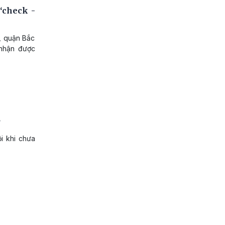
“check -
, quận Bắc
 nhận được
?
i khi chưa