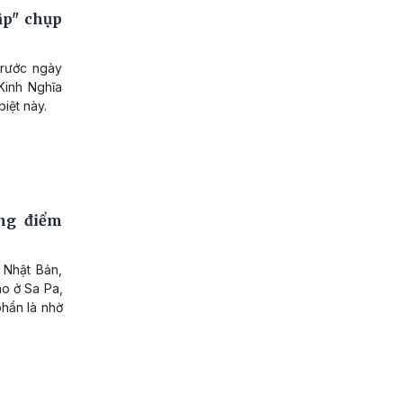
p" chụp
trước ngày
Kinh Nghĩa
iệt này.
ng điểm
 Nhật Bản,
o ở Sa Pa,
hần là nhờ