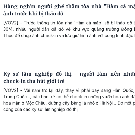
Hàng nghìn người ghé thăm tòa nhà "Hàm cá mậ
ảnh trước khi bị tháo dỡ
[VOV2] - Trước thông tin tòa nhà 'Hàm cá mập' sẽ bị tháo dỡ 
30/4, nhiều người dân đã đổ về khu vực quảng trường Đông 
Thục để chụp ảnh check-in và lưu giữ hình ảnh với công trình đặc b
Kỹ sư lâm nghiệp đô thị - người làm nên nhữ
check-in thu hút giới trẻ
[VOV2] - Vài năm trở lại đây, thay vì phải bay sang Hàn Quốc,
Trung Quốc…, các bạn trẻ có thể check-in những vườn hoa anh đà
hoa mận ở Mộc Châu, đường cây bàng lá nhỏ ở Hà Nội… Đó một p
công của các kỹ sư lâm nghiệp đô thị.