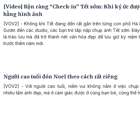
[Video] Rộn ràng “Check-in” Tết sớm: Khi ký ức đượ
bằng hình ảnh
[VOV2] - Không khí Tết đang đến rất gần trên từng con phố Hà 
Gươm đến các studio, các bạn trẻ tấp nập chụp ảnh Tết sớm. Đây
là trào lưu mà đã trở thành nét văn hóa đẹp để lưu giữ kỷ niệm
trước thềm năm mới.
Người cao tuổi đón Noel theo cách rất riêng
[VOV2] - Với người cao tuổi, niềm vui không nằm ở việc chụ
nhiêu tấm ảnh đẹp, mà ở cảm giác được ở cùng bạn bè, cùng thế h