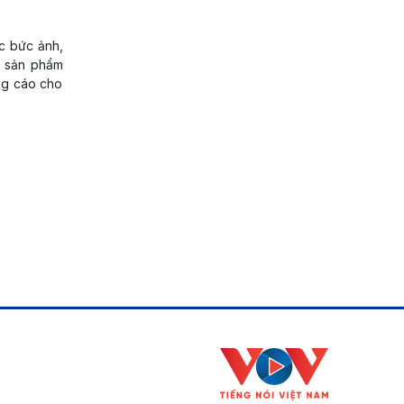
ác bức ảnh,
là sản phẩm
ảng cáo cho