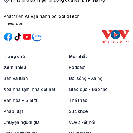
41-43 phố Bà Triệu, phường Cửa Nam, TP. Hà Nội
Phát triển và vận hành bởi SolidTech
Mạng xã hội
Theo dõi:
Trang chủ
Mới nhất
Xem nhiều
Podcast
Bàn và luận
Đời sống - Xã hội
Xóa nhà tạm, nhà dột nát
Giáo dục - Đào tạo
Văn hóa - Giải trí
Thể thao
Pháp luật
Sức khỏe
Chuyện người già
VOV2 kết nối