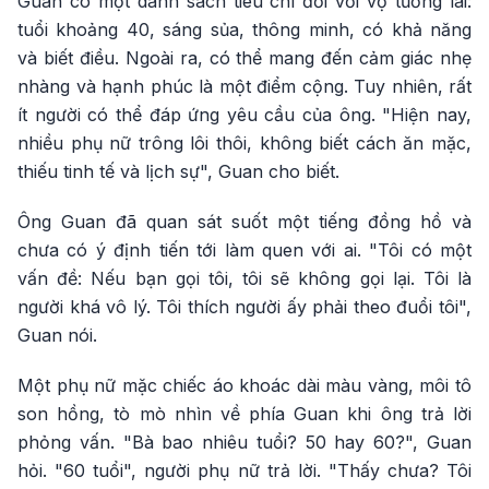
Guan có một danh sách tiêu chí đối với vợ tương lai:
tuổi khoảng 40, sáng sủa, thông minh, có khả năng
và biết điều. Ngoài ra, có thể mang đến cảm giác nhẹ
nhàng và hạnh phúc là một điểm cộng. Tuy nhiên, rất
ít người có thể đáp ứng yêu cầu của ông. "Hiện nay,
nhiều phụ nữ trông lôi thôi, không biết cách ăn mặc,
thiếu tinh tế và lịch sự", Guan cho biết.
Ông Guan đã quan sát suốt một tiếng đồng hồ và
chưa có ý định tiến tới làm quen với ai. "Tôi có một
vấn đề: Nếu bạn gọi tôi, tôi sẽ không gọi lại. Tôi là
người khá vô lý. Tôi thích người ấy phải theo đuổi tôi",
Guan nói.
Một phụ nữ mặc chiếc áo khoác dài màu vàng, môi tô
son hồng, tò mò nhìn về phía Guan khi ông trả lời
phỏng vấn. "Bà bao nhiêu tuổi? 50 hay 60?", Guan
hỏi. "60 tuổi", người phụ nữ trả lời. "Thấy chưa? Tôi