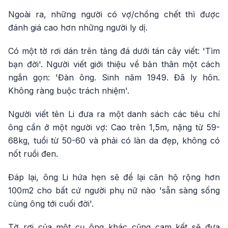
Ngoài ra, những người có vợ/chồng chết thì được
đánh giá cao hơn những người ly dị.
Có một tờ rơi dán trên tảng đá dưới tán cây viết: 'Tìm
bạn đời'. Người viết giới thiệu về bản thân một cách
ngắn gọn: 'Đàn ông. Sinh năm 1949. Đã ly hôn.
Không ràng buộc trách nhiệm'.
Người viết tên Li đưa ra một danh sách các tiêu chí
ông cần ở một người vợ: Cao trên 1,5m, nặng từ 59-
68kg, tuổi từ 50-60 và phải có làn da đẹp, không có
nốt ruồi đen.
Đáp lại, ông Li hứa hẹn sẽ để lại căn hộ rộng hơn
100m2 cho bất cứ người phụ nữ nào 'sẵn sàng sống
cùng ông tới cuối đời'.
Tờ rơi của một cụ ông khác cũng cam kết sẽ đưa