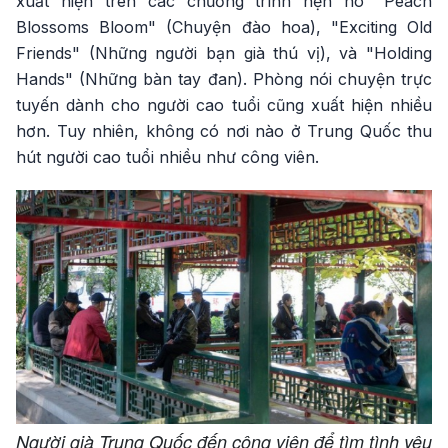
xuất hiện trên các chương trình hẹn hò "Peach
Blossoms Bloom" (Chuyện đào hoa), "Exciting Old
Friends" (Những người bạn già thú vị), và "Holding
Hands" (Những bàn tay đan). Phòng nói chuyện trực
tuyến dành cho người cao tuổi cũng xuất hiện nhiều
hơn. Tuy nhiên, không có nơi nào ở Trung Quốc thu
hút người cao tuổi nhiều như công viên.
Người già Trung Quốc đến công viên để tìm tình yêu