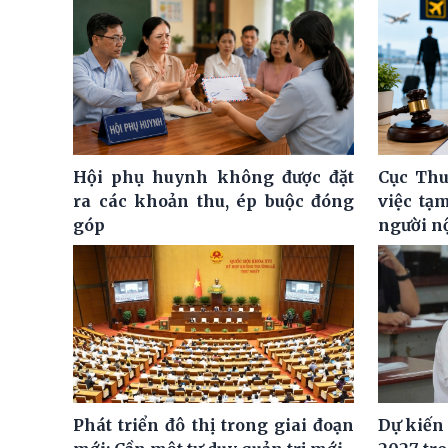
Hội phụ huynh không được đặt
Cục Thu
ra các khoản thu, ép buộc đóng
việc tạ
góp
người n
Phát triển đô thị trong giai đoạn
Dự kiến