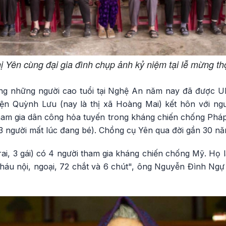
 Yên cùng đại gia đình chụp ảnh kỷ niệm tại lễ mừng th
ng những người cao tuổi tại Nghệ An năm nay đã được U
n Quỳnh Lưu (nay là thị xã Hoàng Mai) kết hôn với ngư
am gia dân công hỏa tuyến trong kháng chiến chống Pháp
3 người mất lúc đang bé). Chồng cụ Yên qua đời gần 30 nă
rai, 3 gái) có 4 người tham gia kháng chiến chống Mỹ. Họ l
cháu nội, ngoại, 72 chắt và 6 chút", ông Nguyễn Đình Ngự 