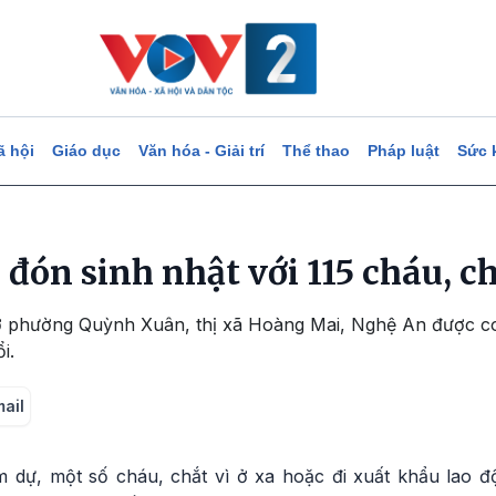
ã hội
Giáo dục
Văn hóa - Giải trí
Thể thao
Pháp luật
Sức 
i đón sinh nhật với 115 cháu, c
ở phường Quỳnh Xuân, thị xã Hoàng Mai, Nghệ An được co
i.
mail
 dự, một số cháu, chắt vì ở xa hoặc đi xuất khẩu lao 