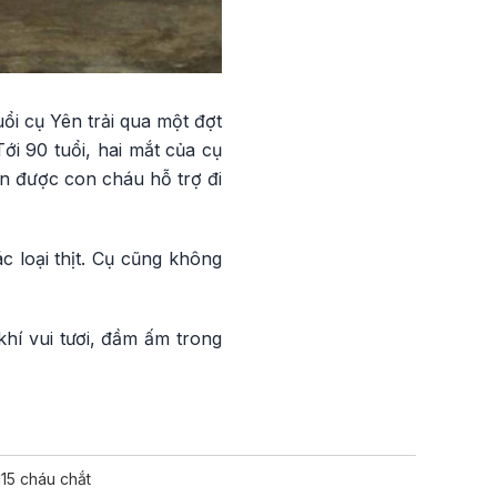
i cụ Yên trải qua một đợt
Tới 90 tuổi, hai mắt của cụ
ặn được con cháu hỗ trợ đi
 loại thịt. Cụ cũng không
hí vui tươi, đầm ấm trong
115 cháu chắt