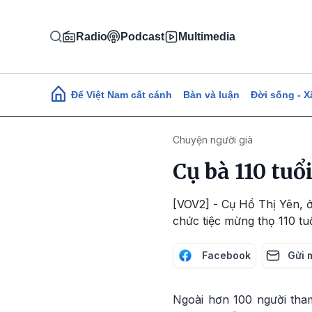
Nhảy đến nội dung
Radio
Podcast
Multimedia
Main navigation
Để Việt Nam cất cánh
Bàn và luận
Đời sống - X
Chuyện người già
Cụ bà 110 tuổ
[VOV2] - Cụ Hồ Thị Yên, 
chức tiệc mừng thọ 110 tuổ
Facebook
Gửi 
Ngoài hơn 100 người tham