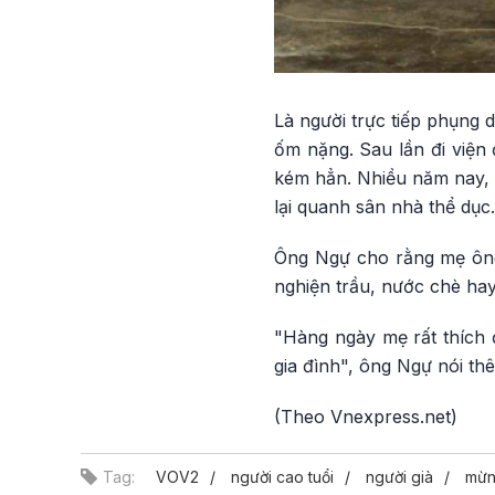
Là người trực tiếp phụng 
ốm nặng. Sau lần đi viện đ
kém hẳn. Nhiều năm nay, m
lại quanh sân nhà thể dục.
Ông Ngự cho rằng mẹ ông t
nghiện trầu, nước chè hay
"Hàng ngày mẹ rất thích 
gia đình", ông Ngự nói thê
(Theo Vnexpress.net)
Tag:
VOV2
người cao tuổi
người già
mừn