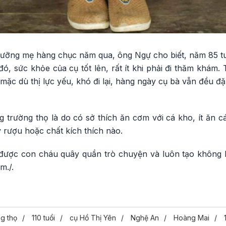
dưỡng mẹ hàng chục năm qua, ông Ngự cho biết, năm 85 tuổ
ó, sức khỏe của cụ tốt lên, rất ít khi phải đi thăm khám. 
ặc dù thị lực yếu, khó đi lại, hàng ngày cụ bà vẫn đều đ
rường thọ là do có sở thích ăn cơm với cá kho, ít ăn các
 rượu hoặc chất kích thích nào.
được con cháu quây quần trò chuyện và luôn tạo không k
m./.
g thọ
110 tuổi
cụ Hồ Thị Yên
Nghệ An
Hoàng Mai