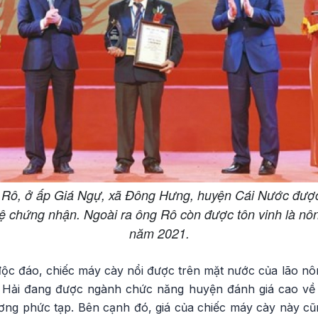
Rô, ở ấp Giá Ngự, xã Đông Hưng, huyện Cái Nước đượ
uệ chứng nhận. Ngoài ra ông Rô còn được tôn vinh là nôn
năm 2021.
u độc đáo, chiếc máy cày nổi được trên mặt nước của lão 
Hải đang được ngành chức năng huyện đánh giá cao về
ơng phức tạp. Bên cạnh đó, giá của chiếc máy cày này cũn