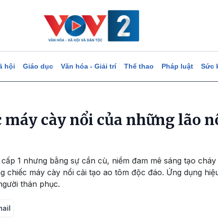
ã hội
Giáo dục
Văn hóa - Giải trí
Thể thao
Pháp luật
Sức 
c máy cày nổi của những lão 
 cấp 1 nhưng bằng sự cần cù, niềm đam mê sáng tạo cháy 
 chiếc máy cày nổi cải tạo ao tôm độc đáo. Ứng dụng hiệu
người thán phục.
mail