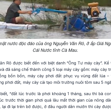
 mặt nước độc đáo của ông Nguyễn Văn Rô, ở ấp Giá N
Cái Nước tỉnh Cà Mau.
n Rô được biết đến với biệt danh “Ông Tư máy cày”. Kể 
 và đã sáng chế thành công 5 loại máy cày gồm: máy cày t
rồng bồn bồn, máy cày phơi đất phục vụ vùng đất lúa – 
ng phơi đất, máy cày cải tạo môi trường nuôi tôm sau 5 ngà
ết, “đất lúc trước là phơi khoảng 1 tháng, sau thì bà co
lúc trước thời gian phơi quá lâu mất thời gian của nông dân
lại đi lại trên bờ được, ở đâu người dân mướn thì cày được