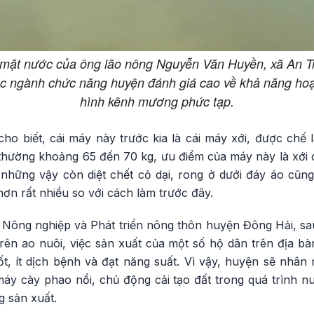
n mặt nước của ông lão nông Nguyễn Văn Huyền, xã An T
c ngành chức năng huyện đánh giá cao về khả năng hoạ
hình kênh mương phức tạp.
 biết, cái máy này trước kia là cái máy xới, được chế l
 thường khoảng 65 đến 70 kg, ưu điểm của máy này là xới 
g những vậy còn diệt chết cỏ dại, rong ở dưới đáy áo cũng 
hơn rất nhiều so với cách làm trước đây.
Nông nghiệp và Phát triển nông thôn huyện Đông Hải, sau
rên ao nuôi, việc sản xuất của một số hộ dân trên địa b
ốt, ít dịch bệnh và đạt năng suất. Vì vậy, huyện sẽ nhân
áy cày phao nổi, chủ động cải tạo đất trong quá trình nu
g sản xuất.