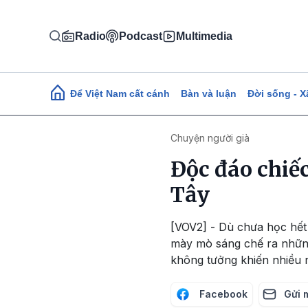
Nhảy đến nội dung
Radio
Podcast
Multimedia
Main navigation
Để Việt Nam cất cánh
Bàn và luận
Đời sống - X
Chuyện người già
Độc đáo chiế
Tây
[VOV2] - Dù chưa học hết
mày mò sáng chế ra những
không tưởng khiến nhiều 
Facebook
Gửi 