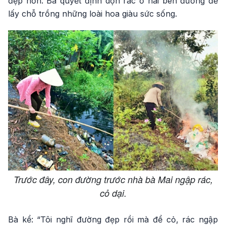
đẹp hơn. Bà quyết định dọn rác ở hai bên đường để
lấy chỗ trồng những loài hoa giàu sức sống.
Trước đây, con đường trước nhà bà Mai ngập rác,
cỏ dại.
Bà kể: “Tôi nghĩ đường đẹp rồi mà để cỏ, rác ngập