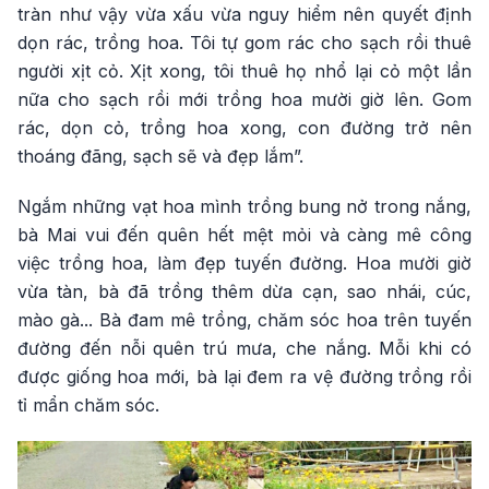
tràn như vậy vừa xấu vừa nguy hiểm nên quyết định
dọn rác, trồng hoa. Tôi tự gom rác cho sạch rồi thuê
người xịt cỏ. Xịt xong, tôi thuê họ nhổ lại cỏ một lần
nữa cho sạch rồi mới trồng hoa mười giờ lên. Gom
rác, dọn cỏ, trồng hoa xong, con đường trở nên
thoáng đãng, sạch sẽ và đẹp lắm”.
Ngắm những vạt hoa mình trồng bung nở trong nắng,
bà Mai vui đến quên hết mệt mỏi và càng mê công
việc trồng hoa, làm đẹp tuyến đường. Hoa mười giờ
vừa tàn, bà đã trồng thêm dừa cạn, sao nhái, cúc,
mào gà... Bà đam mê trồng, chăm sóc hoa trên tuyến
đường đến nỗi quên trú mưa, che nắng. Mỗi khi có
được giống hoa mới, bà lại đem ra vệ đường trồng rồi
tỉ mẩn chăm sóc.