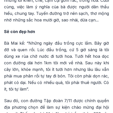
những lời khen, chê, cặm cụi gom rác, trồng hoa. Cuối
cùng, việc làm ý nghĩa của bà được người dân thấu
hiểu, chung tay. Tuyến đường trở nên sạch, thơ mộng
nhờ những sắc hoa mười giờ, sao nhái, dừa cạn...
Sẽ còn đẹp hơn
Bà Mai kể: “Những ngày đầu trồng cực lắm. Bây giờ
đỡ và quen rồi. Lúc đầu trồng, cứ 5 giờ sáng là tôi
dùng xe rùa chở nước đi tưới hoa. Tưới hết hoa dọc
con đường dài hơn 1km tôi mới về nhà. Sau này khi
cây lớn, khỏe mạnh, tôi ít tưới hơn nhưng lâu lâu vẫn
phải mua phân rồi tự tay đi bón. Tôi còn phải dọn rác,
phát cỏ dại. Nếu cỏ nhiều quá, tôi phải thuê người. Cỏ
ít, tôi tự làm”.
Sau đó, con đường Tập đoàn 7/11 được chính quyền
địa phương chọn để làm sự kiện chào mừng đại hội