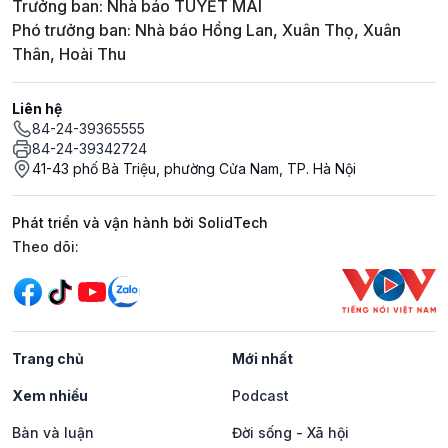
Trưởng ban: Nhà báo TUYẾT MAI
Phó trưởng ban: Nhà báo Hồng Lan, Xuân Thọ, Xuân
Thân, Hoài Thu
Liên hệ
84-24-39365555
84-24-39342724
41-43 phố Bà Triệu, phường Cửa Nam, TP. Hà Nội
Phát triển và vận hành bởi SolidTech
Mạng xã hội
Theo dõi:
Trang chủ
Mới nhất
Xem nhiều
Podcast
Bàn và luận
Đời sống - Xã hội