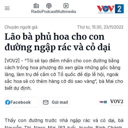
Nhảy đến nội dung
Podcast
Radio
Multimedia
Main navigation
Chuyện người già
Thứ tư, 15:30, 23/11/2022
Lão bà phủ hoa cho con
đường ngập rác và cỏ dại
[VOV2] - “Tôi sẽ tạo điểm nhấn cho con đường bằng
cách trồng hoa phượng đỏ xen giữa những gốc bằng
lăng, làm trụ để cắm cờ Tổ quốc để dịp lễ hội, ngoài
sắc hoa sẽ có thêm hàng cờ đỏ sao vàng”, bà Mai cho
biết dự định.
VOV2
Facebook
Gửi mail
Thấy con đường trước nhà ngập rác và cỏ dại, bà
Nguyễn Thị Ngọc Mai (63 tuổi, huyện Bình Chánh,