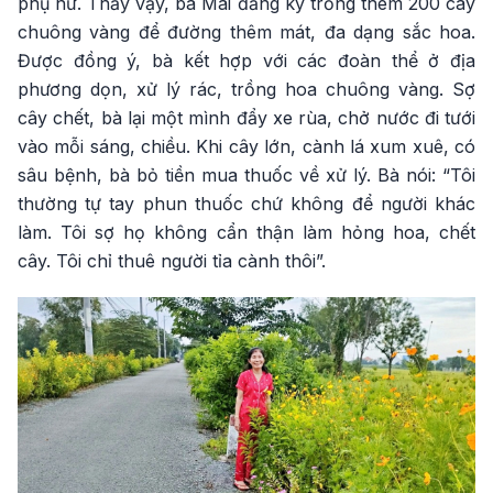
phụ nữ. Thấy vậy, bà Mai đăng ký trồng thêm 200 cây
chuông vàng để đường thêm mát, đa dạng sắc hoa.
Được đồng ý, bà kết hợp với các đoàn thể ở địa
phương dọn, xử lý rác, trồng hoa chuông vàng. Sợ
cây chết, bà lại một mình đẩy xe rùa, chở nước đi tưới
vào mỗi sáng, chiều. Khi cây lớn, cành lá xum xuê, có
sâu bệnh, bà bỏ tiền mua thuốc về xử lý. Bà nói: “Tôi
thường tự tay phun thuốc chứ không để người khác
làm. Tôi sợ họ không cẩn thận làm hỏng hoa, chết
cây. Tôi chỉ thuê người tỉa cành thôi”.