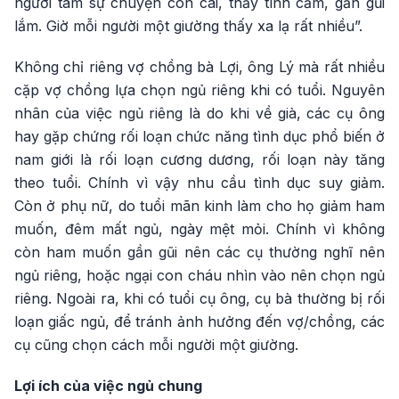
người tâm sự chuyện con cái, thấy tình cảm, gần gũi
lắm. Giờ mỗi người một giường thấy xa lạ rất nhiều”.
Không chỉ riêng vợ chồng bà Lợi, ông Lý mà rất nhiều
cặp vợ chồng lựa chọn ngủ riêng khi có tuổi. Nguyên
nhân của việc ngủ riêng là do khi về già, các cụ ông
hay gặp chứng rối loạn chức năng tình dục phổ biến ở
nam giới là rối loạn cương dương, rối loạn này tăng
theo tuổi. Chính vì vậy nhu cầu tình dục suy giảm.
Còn ở phụ nữ, do tuổi mãn kinh làm cho họ giảm ham
muốn, đêm mất ngủ, ngày mệt mỏi. Chính vì không
còn ham muốn gần gũi nên các cụ thường nghĩ nên
ngủ riêng, hoặc ngại con cháu nhìn vào nên chọn ngủ
riêng. Ngoài ra, khi có tuổi cụ ông, cụ bà thường bị rối
loạn giấc ngủ, để tránh ảnh hưởng đến vợ/chồng, các
cụ cũng chọn cách mỗi người một giường.
Lợi ích của việc ngủ chung