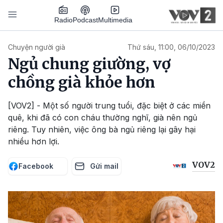
Nhảy đến nội dung
Podcast
Radio
Multimedia
Main navigation
Chuyện người già
Thứ sáu, 11:00, 06/10/2023
Ngủ chung giường, vợ
chồng già khỏe hơn
[VOV2] - Một số người trung tuổi, đặc biệt ở các miền
quê, khi đã có con cháu thường nghĩ, già nên ngủ
riêng. Tuy nhiên, việc ông bà ngủ riêng lại gây hại
nhiều hơn lợi.
VOV2
Facebook
Gửi mail