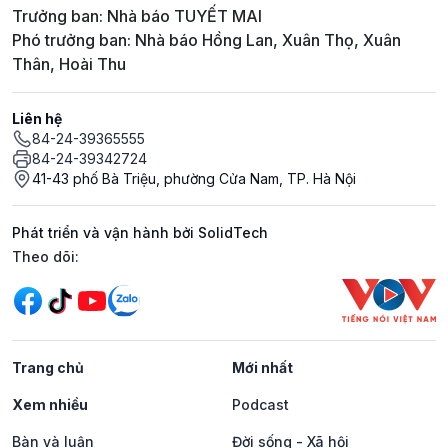
Trưởng ban: Nhà báo TUYẾT MAI
Phó trưởng ban: Nhà báo Hồng Lan, Xuân Thọ, Xuân
Thân, Hoài Thu
Liên hệ
84-24-39365555
84-24-39342724
41-43 phố Bà Triệu, phường Cửa Nam, TP. Hà Nội
Phát triển và vận hành bởi SolidTech
Mạng xã hội
Theo dõi:
Trang chủ
Mới nhất
Xem nhiều
Podcast
Bàn và luận
Đời sống - Xã hội