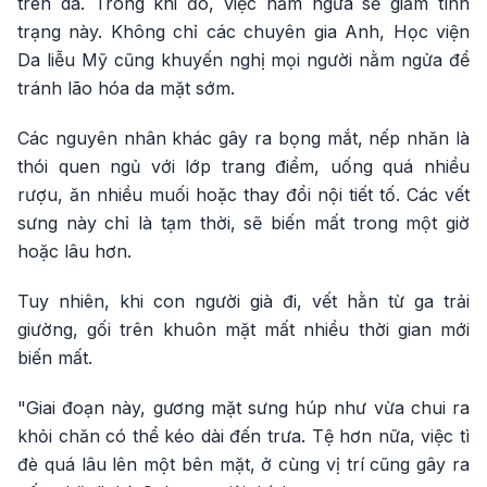
trên da. Trong khi đó, việc nằm ngửa sẽ giảm tình
trạng này. Không chỉ các chuyên gia Anh, Học viện
Da liễu Mỹ cũng khuyến nghị mọi người nằm ngửa để
tránh lão hóa da mặt sớm.
Các nguyên nhân khác gây ra bọng mắt, nếp nhăn là
thói quen ngủ với lớp trang điểm, uống quá nhiều
rượu, ăn nhiều muối hoặc thay đổi nội tiết tố. Các vết
sưng này chỉ là tạm thời, sẽ biến mất trong một giờ
hoặc lâu hơn.
Tuy nhiên, khi con người già đi, vết hằn từ ga trải
giường, gối trên khuôn mặt mất nhiều thời gian mới
biến mất.
"Giai đoạn này, gương mặt sưng húp như vừa chui ra
khỏi chăn có thể kéo dài đến trưa. Tệ hơn nữa, việc tì
đè quá lâu lên một bên mặt, ở cùng vị trí cũng gây ra