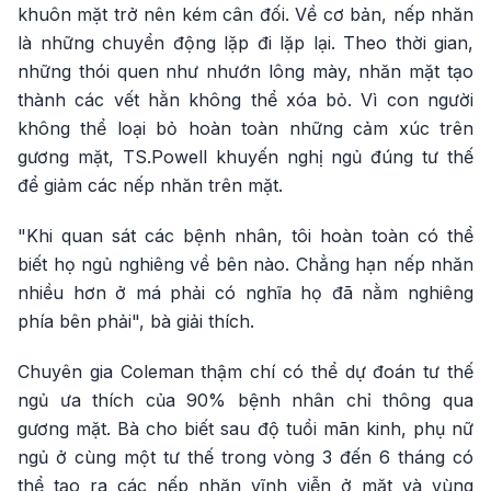
khuôn mặt trở nên kém cân đối. Về cơ bản, nếp nhăn
là những chuyển động lặp đi lặp lại. Theo thời gian,
những thói quen như nhướn lông mày, nhăn mặt tạo
thành các vết hằn không thể xóa bỏ. Vì con người
không thể loại bỏ hoàn toàn những cảm xúc trên
gương mặt, TS.Powell khuyến nghị ngủ đúng tư thế
để giảm các nếp nhăn trên mặt.
"Khi quan sát các bệnh nhân, tôi hoàn toàn có thể
biết họ ngủ nghiêng về bên nào. Chẳng hạn nếp nhăn
nhiều hơn ở má phải có nghĩa họ đã nằm nghiêng
phía bên phải", bà giải thích.
Chuyên gia Coleman thậm chí có thể dự đoán tư thế
ngủ ưa thích của 90% bệnh nhân chỉ thông qua
gương mặt. Bà cho biết sau độ tuổi mãn kinh, phụ nữ
ngủ ở cùng một tư thế trong vòng 3 đến 6 tháng có
thể tạo ra các nếp nhăn vĩnh viễn ở mặt và vùng