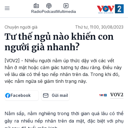
Nhảy đến nội dung
Podcast
Radio
Multimedia
Main navigation
Chuyện người già
Thứ tư, 11:00, 30/08/2023
Tư thế ngủ nào khiến con
người già nhanh?
[VOV2] - Nhiều người nằm úp thức dậy với các vết
hằn ở mặt hoặc cảm giác tương tự đau răng. Điều này
về lâu dài có thể tạo nếp nhăn trên da. Trong khi đó,
việc nằm ngửa sẽ giảm tình trạng này.
VOV2
Facebook
Gửi mail
Nằm sấp, nằm nghiêng trong thời gian quá lâu có thể
gây ra nhiều nếp nhăn trên da mặt, đặc biệt với phụ