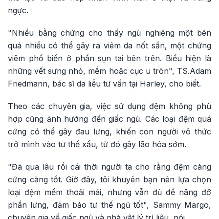
ngực.
"Nhiều bằng chứng cho thấy ngủ nghiêng một bên
quá nhiều có thể gây ra viêm da nốt sần, một chứng
viêm phổ biến ở phần sụn tai bên trên. Biểu hiện là
những vết sưng nhỏ, mềm hoặc cục u tròn", TS.Adam
Friedmann, bác sĩ da liễu tư vấn tại Harley, cho biết.
Theo các chuyên gia, việc sử dụng đệm không phù
hợp cũng ảnh hưởng đến giấc ngủ. Các loại đệm quá
cứng có thể gây đau lưng, khiến con người vô thức
trở mình vào tư thế xấu, từ đó gây lão hóa sớm.
"Đã qua lâu rồi cái thời người ta cho rằng đệm càng
cứng càng tốt. Giờ đây, tôi khuyên bạn nên lựa chọn
loại đệm mềm thoải mái, nhưng vẫn đủ để nâng đỡ
phần lưng, đảm bảo tư thế ngủ tốt", Sammy Margo,
chuyên gia về giấc ngủ và nhà vật lý trị liệu, nói.