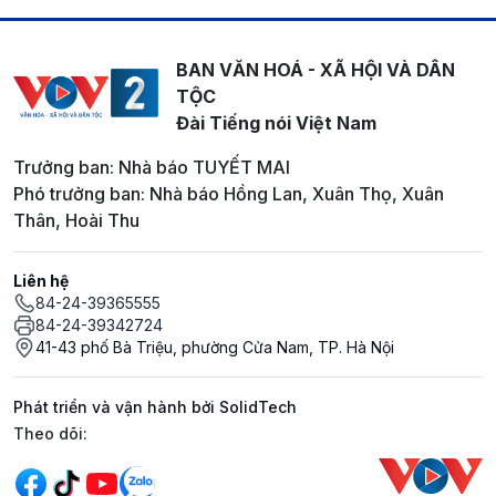
BAN VĂN HOÁ - XÃ HỘI VÀ DÂN
TỘC
Đài Tiếng nói Việt Nam
Trưởng ban: Nhà báo TUYẾT MAI
Phó trưởng ban: Nhà báo Hồng Lan, Xuân Thọ, Xuân
Thân, Hoài Thu
Liên hệ
84-24-39365555
84-24-39342724
41-43 phố Bà Triệu, phường Cửa Nam, TP. Hà Nội
Phát triển và vận hành bởi SolidTech
Mạng xã hội
Theo dõi: