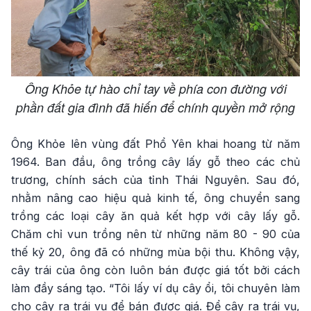
Ông Khỏe tự hào chỉ tay về phía con đường với
phần đất gia đình đã hiến để chính quyền mở rộng
Ông Khỏe lên vùng đất Phổ Yên khai hoang từ năm
1964. Ban đầu, ông trồng cây lấy gỗ theo các chủ
trương, chính sách của tỉnh Thái Nguyên. Sau đó,
nhằm nâng cao hiệu quả kinh tế, ông chuyển sang
trồng các loại cây ăn quả kết hợp với cây lấy gỗ.
Chăm chỉ vun trồng nên từ những năm 80 - 90 của
thế kỷ 20, ông đã có những mùa bội thu. Không vậy,
cây trái của ông còn luôn bán được giá tốt bởi cách
làm đầy sáng tạo. “Tôi lấy ví dụ cây ổi, tôi chuyên làm
cho cây ra trái vụ để bán được giá. Để cây ra trái vụ,