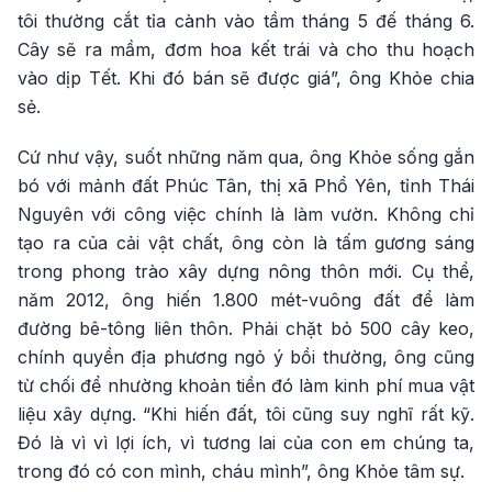
tôi thường cắt tỉa cành vào tầm tháng 5 đế tháng 6.
Cây sẽ ra mầm, đơm hoa kết trái và cho thu hoạch
vào dịp Tết. Khi đó bán sẽ được giá”, ông Khỏe chia
sẻ.
Cứ như vậy, suốt những năm qua, ông Khỏe sống gắn
bó với mảnh đất Phúc Tân, thị xã Phổ Yên, tỉnh Thái
Nguyên với công việc chính là làm vườn. Không chỉ
tạo ra của cải vật chất, ông còn là tấm gương sáng
trong phong trào xây dựng nông thôn mới. Cụ thể,
năm 2012, ông hiến 1.800 mét-vuông đất để làm
đường bê-tông liên thôn. Phải chặt bỏ 500 cây keo,
chính quyền địa phương ngỏ ý bồi thường, ông cũng
từ chối để nhường khoản tiền đó làm kinh phí mua vật
liệu xây dựng. “Khi hiến đất, tôi cũng suy nghĩ rất kỹ.
Đó là vì vì lợi ích, vì tương lai của con em chúng ta,
trong đó có con mình, cháu mình”, ông Khỏe tâm sự.