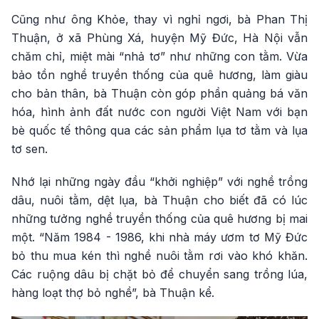
Cũng như ông Khỏe, thay vì nghỉ ngơi, bà Phan Thị
Thuận, ở xã Phùng Xá, huyện Mỹ Đức, Hà Nội vẫn
chăm chỉ, miệt mài “nhả tơ” như những con tằm. Vừa
bảo tồn nghề truyền thống của quê hương, làm giàu
cho bản thân, bà Thuận còn góp phần quảng bá văn
hóa, hình ảnh đất nước con người Việt Nam với bạn
bè quốc tế thông qua các sản phẩm lụa tơ tằm và lụa
tơ sen.
Nhớ lại những ngày đầu “khởi nghiệp” với nghề trồng
dâu, nuôi tằm, dệt lụa, bà Thuận cho biết đã có lúc
những tưởng nghề truyền thống của quê hương bị mai
một. “Năm 1984 - 1986, khi nhà máy ươm tơ Mỹ Đức
bỏ thu mua kén thì nghề nuôi tằm rơi vào khó khăn.
Các ruộng dâu bị chặt bỏ để chuyển sang trồng lúa,
hàng loạt thợ bỏ nghề”, bà Thuận kể.