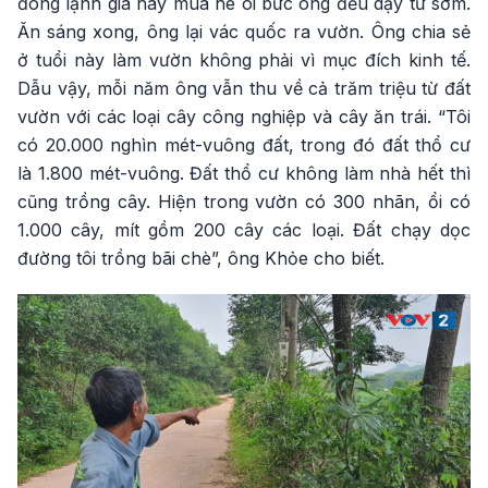
đông lạnh giá hay mùa hè oi bức ông đều dậy từ sớm.
Ăn sáng xong, ông lại vác quốc ra vườn. Ông chia sẻ
ở tuổi này làm vườn không phải vì mục đích kinh tế.
Dẫu vậy, mỗi năm ông vẫn thu về cả trăm triệu từ đất
vườn với các loại cây công nghiệp và cây ăn trái. “Tôi
có 20.000 nghìn mét-vuông đất, trong đó đất thổ cư
là 1.800 mét-vuông. Đất thổ cư không làm nhà hết thì
cũng trồng cây. Hiện trong vườn có 300 nhãn, ổi có
1.000 cây, mít gồm 200 cây các loại. Đất chạy dọc
đường tôi trồng bãi chè”, ông Khỏe cho biết.