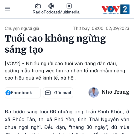
Nhảy đến nội dung
Podcast
Radio
Multimedia
Main navigation
Chuyện người già
Thứ bảy, 09:00, 02/09/2023
Tuổi cao không ngừng
sáng tạo
[VOV2] - Nhiều người cao tuổi vẫn đang dẫn đầu,
gương mẫu trong việc tìm ra nhân tố mới nhằm nâng
cao hiệu quả về kinh tế, xã hội.
Nho Trung
Facebook
Gửi mail
Đã bước sang tuổi 66 nhưng ông Trần Đình Khỏe, ở
xã Phúc Tân, thị xã Phổ Yên, tỉnh Thái Nguyên vẫn
chưa ngơi nghỉ. Đều đặn, “tháng 30 ngày”, dù mùa