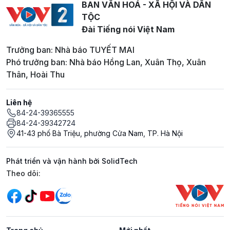
BAN VĂN HOÁ - XÃ HỘI VÀ DÂN
TỘC
Đài Tiếng nói Việt Nam
Trưởng ban: Nhà báo TUYẾT MAI
Phó trưởng ban: Nhà báo Hồng Lan, Xuân Thọ, Xuân
Thân, Hoài Thu
Liên hệ
84-24-39365555
84-24-39342724
41-43 phố Bà Triệu, phường Cửa Nam, TP. Hà Nội
Phát triển và vận hành bởi SolidTech
Mạng xã hội
Theo dõi: