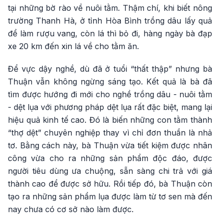
tại những bờ rào về nuôi tằm. Thậm chí, khi biết nông
trường Thanh Hà, ở tỉnh Hòa Bình trồng dâu lấy quả
để làm rượu vang, còn lá thì bỏ đi, hàng ngày bà đạp
xe 20 km đến xin lá về cho tằm ăn.
Để vực dậy nghề, dù đã ở tuổi “thất thập” nhưng bà
Thuận vẫn không ngừng sáng tạo. Kết quả là bà đã
tìm được hướng đi mới cho nghề trồng dâu - nuôi tằm
- dệt lụa với phương pháp dệt lụa rất đặc biệt, mang lại
hiệu quả kinh tế cao. Đó là biến những con tằm thành
“thợ dệt” chuyên nghiệp thay vì chỉ đơn thuần là nhả
tơ. Bằng cách này, bà Thuận vừa tiết kiệm được nhân
công vừa cho ra những sản phẩm độc đáo, được
người tiêu dùng ưa chuộng, sẵn sàng chi trả với giá
thành cao để được sở hữu. Rồi tiếp đó, bà Thuận còn
tạo ra những sản phẩm lụa được làm từ tơ sen mà đến
nay chưa có cơ sở nào làm được.