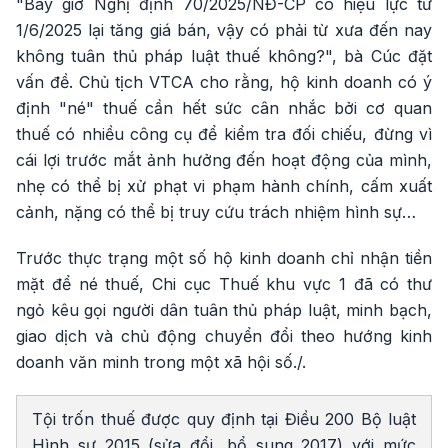
"Bây giờ Nghị định 70/2025/NĐ-CP có hiệu lực từ
1/6/2025 lại tăng giá bán, vậy có phải từ xưa đến nay
không tuân thủ pháp luật thuế không?", bà Cúc đặt
vấn đề. Chủ tịch VTCA cho rằng, hộ kinh doanh có ý
định "né" thuế cần hết sức cân nhắc bởi cơ quan
thuế có nhiều công cụ để kiểm tra đối chiếu, đừng vì
cái lợi trước mắt ảnh hưởng đến hoạt động của mình,
nhẹ có thể bị xử phạt vi phạm hành chính, cấm xuất
cảnh, nặng có thể bị truy cứu trách nhiệm hình sự…
Trước thực trạng một số hộ kinh doanh chỉ nhận tiền
mặt để né thuế, Chi cục Thuế khu vực 1 đã có thư
ngỏ kêu gọi người dân tuân thủ pháp luật, minh bạch,
giao dịch và chủ động chuyển đổi theo hướng kinh
doanh văn minh trong một xã hội số./.
Tội trốn thuế được quy định tại Điều 200 Bộ luật
Hình sự 2015 (sửa đổi, bổ sung 2017) với mức