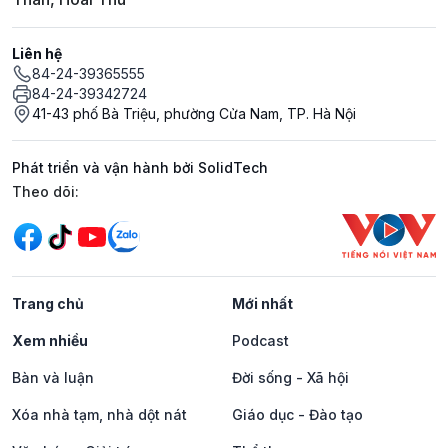
Liên hệ
84-24-39365555
84-24-39342724
41-43 phố Bà Triệu, phường Cửa Nam, TP. Hà Nội
Phát triển và vận hành bởi SolidTech
Mạng xã hội
Theo dõi:
Trang chủ
Mới nhất
Xem nhiều
Podcast
Bàn và luận
Đời sống - Xã hội
Xóa nhà tạm, nhà dột nát
Giáo dục - Đào tạo