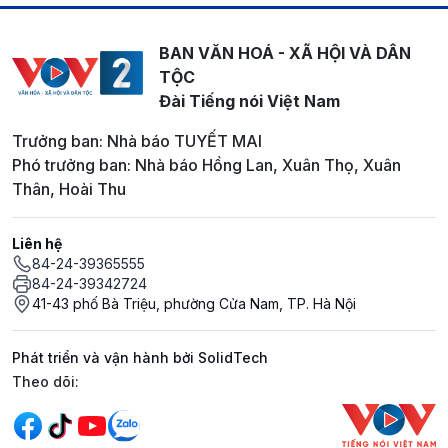
BAN VĂN HOÁ - XÃ HỘI VÀ DÂN
TỘC
Đài Tiếng nói Việt Nam
Trưởng ban: Nhà báo TUYẾT MAI
Phó trưởng ban: Nhà báo Hồng Lan, Xuân Thọ, Xuân
Thân, Hoài Thu
Liên hệ
84-24-39365555
84-24-39342724
41-43 phố Bà Triệu, phường Cửa Nam, TP. Hà Nội
Phát triển và vận hành bởi SolidTech
Mạng xã hội
Theo dõi: