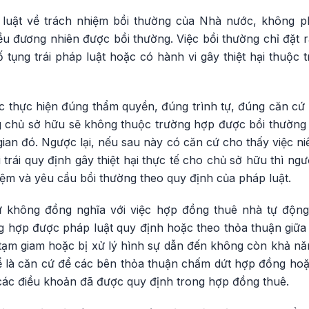
uật về trách nhiệm bồi thường của Nhà nước, không phả
đều đương nhiên được bồi thường. Việc bồi thường chỉ đặt r
 tụng trái pháp luật hoặc có hành vi gây thiệt hại thuộc
 thực hiện đúng thẩm quyền, đúng trình tự, đúng căn cứ 
g chủ sở hữu sẽ không thuộc trường hợp được bồi thường c
 gian đó. Ngược lại, nếu sau này có căn cứ cho thấy việc 
 trái quy định gây thiệt hại thực tế cho chủ sở hữu thì ngư
ệm và yêu cầu bồi thường theo quy định của pháp luật.
giữ không đồng nghĩa với việc hợp đồng thuê nhà tự độn
g hợp được pháp luật quy định hoặc theo thỏa thuận giữa 
ị tạm giam hoặc bị xử lý hình sự dẫn đến không còn khả năn
hể là căn cứ để các bên thỏa thuận chấm dứt hợp đồng h
ác điều khoản đã được quy định trong hợp đồng thuê.