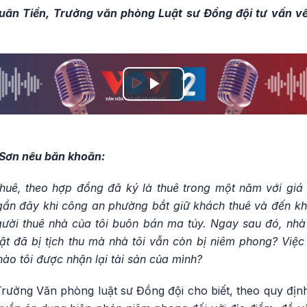
uân Tiền, Trưởng văn phòng Luật sư Đồng đội tư vấn về
Play
Video
g Sơn nêu băn khoăn:
huê, theo hợp đồng đã ký là thuê trong một năm với giá 
 gần đây khi công an phường bắt giữ khách thuê và đến kh
gười thuê nhà của tôi buôn bán ma túy. Ngay sau đó, nhà 
vật đã bị tịch thu mà nhà tôi vẫn còn bị niêm phong? Việ
nào tôi được nhận lại tài sản của mình?
rưởng Văn phòng luật sư Đồng đội cho biết, theo quy định