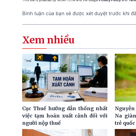
This site is protected by reCAPTCHA and the Google
Privacy Policy
and
Term
Bình luận của bạn sẽ được xét duyệt trước khi đ
Xem nhiều
Cục Thuế hướng dẫn thống nhất
Nguyễn 
việc tạm hoãn xuất cảnh đối với
Na giàn
người nộp thuế
trẻ quốc