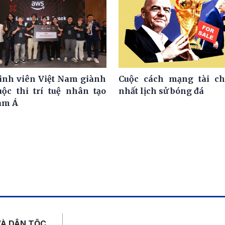
nh viên Việt Nam giành
Cuộc cách mạng tài ch
uộc thi trí tuệ nhân tạo
nhất lịch sử bóng đá
am Á
Mạng xã hội
VÀ DÂN TỘC