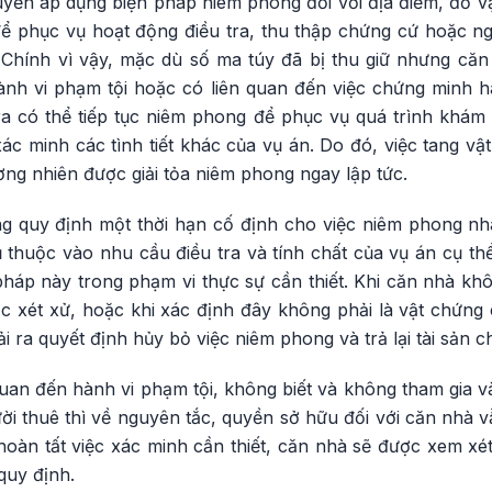
uyền áp dụng biện pháp niêm phong đối với địa điểm, đồ vật,
 để phục vụ hoạt động điều tra, thu thập chứng cứ hoặc n
 Chính vì vậy, mặc dù số ma túy đã bị thu giữ nhưng că
hành vi phạm tội hoặc có liên quan đến việc chứng minh h
ra có thể tiếp tục niêm phong để phục vụ quá trình khám 
c minh các tình tiết khác của vụ án. Do đó, việc tang vậ
ơng nhiên được giải tỏa niêm phong ngay lập tức.
g quy định một thời hạn cố định cho việc niêm phong nh
thuộc vào nhu cầu điều tra và tính chất của vụ án cụ thể
 pháp này trong phạm vi thực sự cần thiết. Khi căn nhà kh
ặc xét xử, hoặc khi xác định đây không phải là vật chứng c
ải ra quyết định hủy bỏ việc niêm phong và trả lại tài sản
uan đến hành vi phạm tội, không biết và không tham gia v
i thuê thì về nguyên tắc, quyền sở hữu đối với căn nhà v
hoàn tất việc xác minh cần thiết, căn nhà sẽ được xem xét 
quy định.