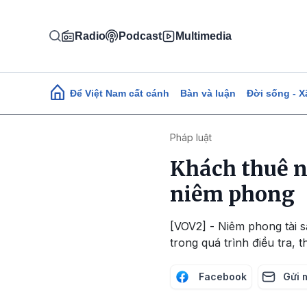
Nhảy đến nội dung
Radio
Podcast
Multimedia
Main navigation
Để Việt Nam cất cánh
Bàn và luận
Đời sống - X
Pháp luật
Khách thuê n
niêm phong
[VOV2] - Niêm phong tài s
trong quá trình điều tra, 
Facebook
Gửi 