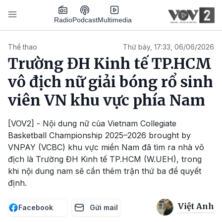
Nhảy đến nội dung
Podcast
Radio
Multimedia
Main navigation
Thể thao
Thứ bảy, 17:33, 06/06/2026
Trường ĐH Kinh tế TP.HCM
vô địch nữ giải bóng rổ sinh
viên VN khu vực phía Nam
[VOV2] - Nội dung nữ của Vietnam Collegiate
Basketball Championship 2025–2026 brought by
VNPAY (VCBC) khu vực miền Nam đã tìm ra nhà vô
địch là Trường ĐH Kinh tế TP.HCM (W.UEH), trong
khi nội dung nam sẽ cần thêm trận thứ ba để quyết
định.
Việt Anh
Facebook
Gửi mail