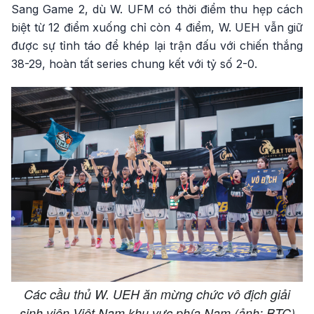
Sang Game 2, dù W. UFM có thời điểm thu hẹp cách
biệt từ 12 điểm xuống chỉ còn 4 điểm, W. UEH vẫn giữ
được sự tỉnh táo để khép lại trận đấu với chiến thắng
38-29, hoàn tất series chung kết với tỷ số 2-0.
Các cầu thủ W. UEH ăn mừng chức vô địch giải
sinh viên Việt Nam khu vực phía Nam (ảnh: BTC)