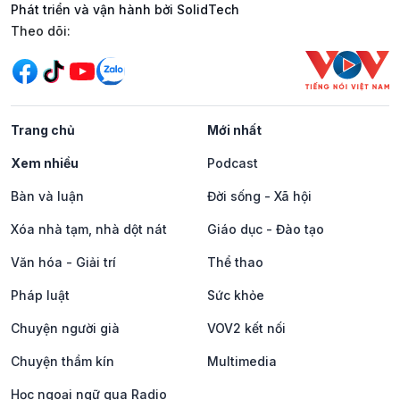
Phát triển và vận hành bởi SolidTech
Mạng xã hội
Theo dõi:
Trang chủ
Mới nhất
Xem nhiều
Podcast
Bàn và luận
Đời sống - Xã hội
Xóa nhà tạm, nhà dột nát
Giáo dục - Đào tạo
Văn hóa - Giải trí
Thể thao
Pháp luật
Sức khỏe
Chuyện người già
VOV2 kết nối
Chuyện thầm kín
Multimedia
Học ngoại ngữ qua Radio