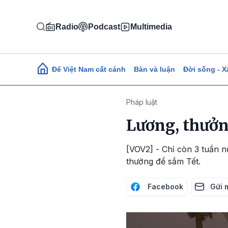
Nhảy đến nội dung
Radio
Podcast
Multimedia
Main navigation
Để Việt Nam cất cánh
Bàn và luận
Đời sống - X
Pháp luật
Lương, thưởng
[VOV2] - Chỉ còn 3 tuần n
thưởng để sắm Tết.
Facebook
Gửi 