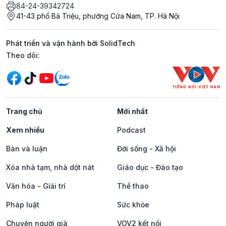
84-24-39342724
41-43 phố Bà Triệu, phường Cửa Nam, TP. Hà Nội
Phát triển và vận hành bởi SolidTech
Mạng xã hội
Theo dõi:
Trang chủ
Mới nhất
Xem nhiều
Podcast
Bàn và luận
Đời sống - Xã hội
Xóa nhà tạm, nhà dột nát
Giáo dục - Đào tạo
Văn hóa - Giải trí
Thể thao
Pháp luật
Sức khỏe
Chuyện người già
VOV2 kết nối