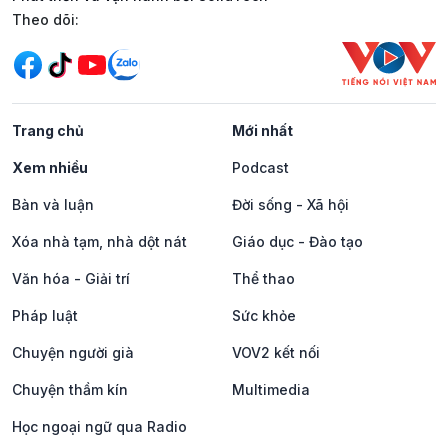
Mạng xã hội
Theo dõi:
Trang chủ
Mới nhất
Xem nhiều
Podcast
Bàn và luận
Đời sống - Xã hội
Xóa nhà tạm, nhà dột nát
Giáo dục - Đào tạo
Văn hóa - Giải trí
Thể thao
Pháp luật
Sức khỏe
Chuyện người già
VOV2 kết nối
Chuyện thầm kín
Multimedia
Học ngoại ngữ qua Radio