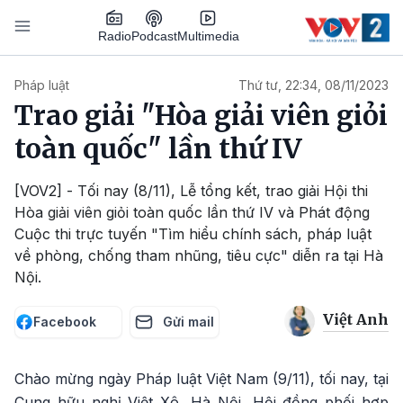
Nhảy đến nội dung
Podcast
Radio
Multimedia
Main navigation
Pháp luật
Thứ tư, 22:34, 08/11/2023
Trao giải "Hòa giải viên giỏi
toàn quốc" lần thứ IV
[VOV2] - Tối nay (8/11), Lễ tổng kết, trao giải Hội thi
Hòa giải viên giỏi toàn quốc lần thứ IV và Phát động
Cuộc thi trực tuyến "Tìm hiểu chính sách, pháp luật
về phòng, chống tham nhũng, tiêu cực" diễn ra tại Hà
Nội.
Việt Anh
Facebook
Gửi mail
Chào mừng ngày Pháp luật Việt Nam (9/11), tối nay, tại
Cung hữu nghị Việt Xô, Hà Nội, Hội đồng phối hợp