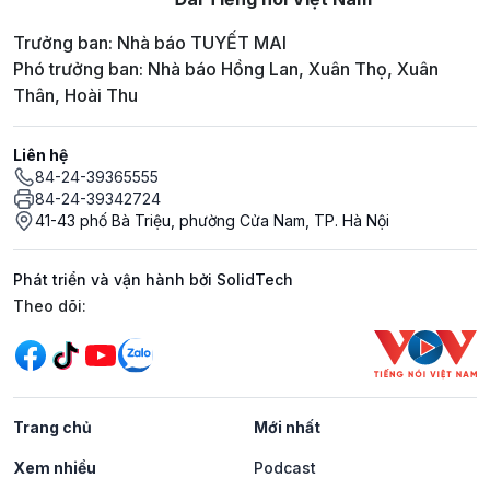
Trưởng ban: Nhà báo TUYẾT MAI
Phó trưởng ban: Nhà báo Hồng Lan, Xuân Thọ, Xuân
Thân, Hoài Thu
Liên hệ
84-24-39365555
84-24-39342724
41-43 phố Bà Triệu, phường Cửa Nam, TP. Hà Nội
Phát triển và vận hành bởi SolidTech
Mạng xã hội
Theo dõi:
Trang chủ
Mới nhất
Xem nhiều
Podcast