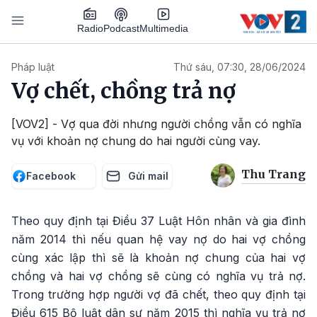
Nhảy đến nội dung
Podcast
Radio
Multimedia
Main navigation
Pháp luật
Thứ sáu, 07:30, 28/06/2024
Vợ chết, chồng trả nợ
[VOV2] - Vợ qua đời nhưng người chồng vẫn có nghĩa
vụ với khoản nợ chung do hai người cùng vay.
Thu Trang
Facebook
Gửi mail
Theo quy định tại Điều 37 Luật Hôn nhân và gia đình
năm 2014 thì nếu quan hệ vay nợ do hai vợ chồng
cùng xác lập thì sẽ là khoản nợ chung của hai vợ
chồng và hai vợ chồng sẽ cùng có nghĩa vụ trả nợ.
Trong trường hợp người vợ đã chết, theo quy định tại
Điều 615 Bộ luật dân sự năm 2015 thì nghĩa vụ trả nợ