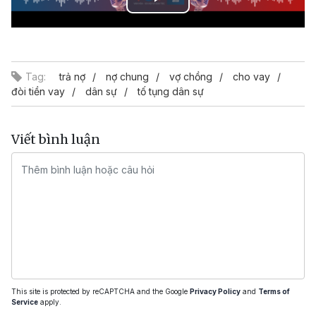
Play
Video
Tag:
trả nợ
nợ chung
vợ chồng
cho vay
đòi tiền vay
dân sự
tố tụng dân sự
Viết bình luận
This site is protected by reCAPTCHA and the Google
Privacy Policy
and
Terms of
Service
apply.