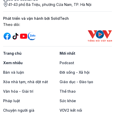
41-43 phố Bà Triệu, phường Cửa Nam, TP. Hà Nội
Phát triển và vận hành bởi SolidTech
Mạng xã hội
Theo dõi:
Trang chủ
Mới nhất
Xem nhiều
Podcast
Bàn và luận
Đời sống - Xã hội
Xóa nhà tạm, nhà dột nát
Giáo dục - Đào tạo
Văn hóa - Giải trí
Thể thao
Pháp luật
Sức khỏe
Chuyện người già
VOV2 kết nối