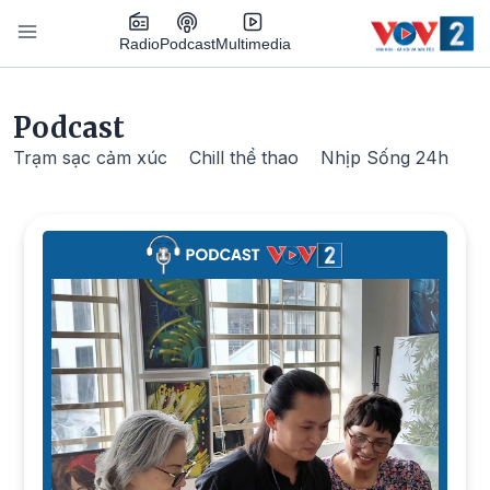
Nhảy đến nội dung
Podcast
Radio
Multimedia
Main navigation
Podcast
Trạm sạc cảm xúc
Chill thể thao
Nhịp Sống 24h