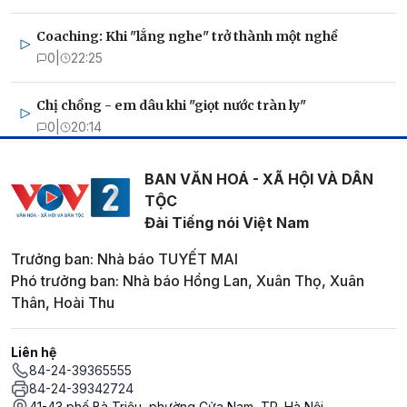
Coaching: Khi "lắng nghe" trở thành một nghề
0
|
22:25
Chị chồng - em dâu khi "giọt nước tràn ly"
0
|
20:14
BAN VĂN HOÁ - XÃ HỘI VÀ DÂN
TỘC
Đài Tiếng nói Việt Nam
Trưởng ban: Nhà báo TUYẾT MAI
Phó trưởng ban: Nhà báo Hồng Lan, Xuân Thọ, Xuân
Thân, Hoài Thu
Liên hệ
84-24-39365555
84-24-39342724
41-43 phố Bà Triệu, phường Cửa Nam, TP. Hà Nội