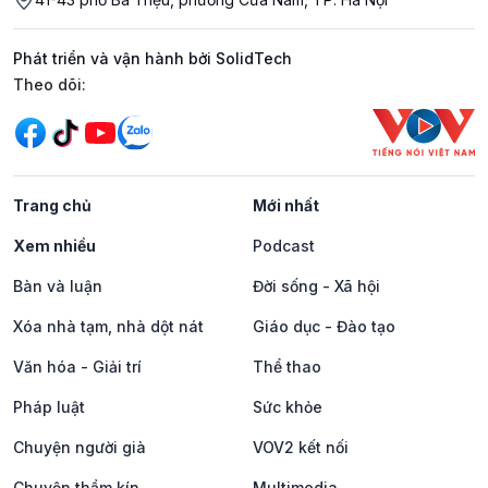
Phát triển và vận hành bởi SolidTech
Mạng xã hội
Theo dõi:
Trang chủ
Mới nhất
Xem nhiều
Podcast
Bàn và luận
Đời sống - Xã hội
Xóa nhà tạm, nhà dột nát
Giáo dục - Đào tạo
Văn hóa - Giải trí
Thể thao
Pháp luật
Sức khỏe
Chuyện người già
VOV2 kết nối
Chuyện thầm kín
Multimedia