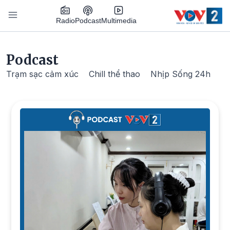
Nhảy đến nội dung
Podcast
Radio
Multimedia
Main navigation
Podcast
Trạm sạc cảm xúc
Chill thể thao
Nhịp Sống 24h