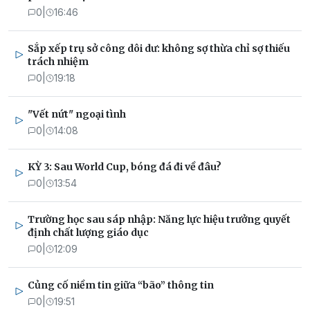
0
|
16:46
Sắp xếp trụ sở công dôi dư: không sợ thừa chỉ sợ thiếu
trách nhiệm
0
|
19:18
"Vết nứt" ngoại tình
0
|
14:08
KỲ 3: Sau World Cup, bóng đá đi về đâu?
0
|
13:54
Trường học sau sáp nhập: Năng lực hiệu trưởng quyết
định chất lượng giáo dục
0
|
12:09
Củng cố niềm tin giữa “bão” thông tin
0
|
19:51