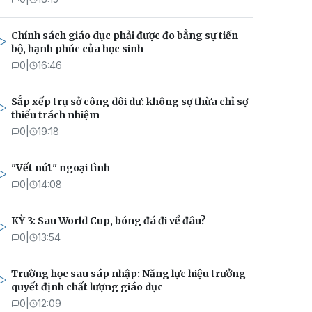
Chính sách giáo dục phải được đo bằng sự tiến
bộ, hạnh phúc của học sinh
0
|
16:46
Sắp xếp trụ sở công dôi dư: không sợ thừa chỉ sợ
thiếu trách nhiệm
0
|
19:18
"Vết nứt" ngoại tình
0
|
14:08
KỲ 3: Sau World Cup, bóng đá đi về đâu?
0
|
13:54
Trường học sau sáp nhập: Năng lực hiệu trưởng
quyết định chất lượng giáo dục
0
|
12:09