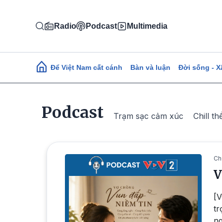
Nhảy đến nội dung
Radio
Podcast
Multimedia
Main navigation
Để Việt Nam cất cánh
Bàn và luận
Đời sống - X
Podcast
Trạm sạc cảm xúc
Chill th
Ch
V
[V
tr
ng