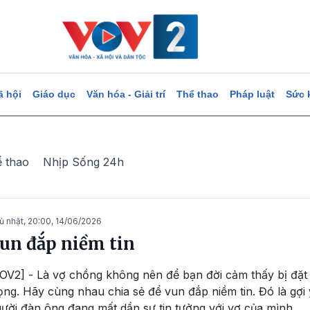
ã hội
Giáo dục
Văn hóa - Giải trí
Thể thao
Pháp luật
Sức 
ể thao
Nhịp Sống 24h
ủ nhật, 20:00, 14/06/2026
un đắp niềm tin
OV2] - Là vợ chồng không nên để bạn đời cảm thấy bị đặt
ọng. Hãy cùng nhau chia sẻ để vun đắp niềm tin. Đó là gợ
ười đàn ông đang mất dần sự tin tưởng với vợ của mình.