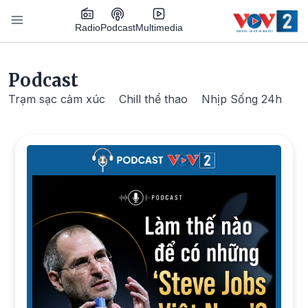
Nhảy đến nội dung
Podcast
Radio
Multimedia
Main navigation
Podcast
Trạm sạc cảm xúc
Chill thể thao
Nhịp Sống 24h