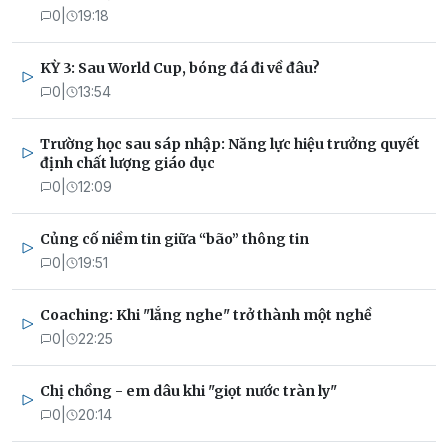
0
|
19:18
KỲ 3: Sau World Cup, bóng đá đi về đâu?
0
|
13:54
Trường học sau sáp nhập: Năng lực hiệu trưởng quyết
định chất lượng giáo dục
0
|
12:09
Củng cố niềm tin giữa “bão” thông tin
0
|
19:51
Coaching: Khi "lắng nghe" trở thành một nghề
0
|
22:25
Chị chồng - em dâu khi "giọt nước tràn ly"
0
|
20:14