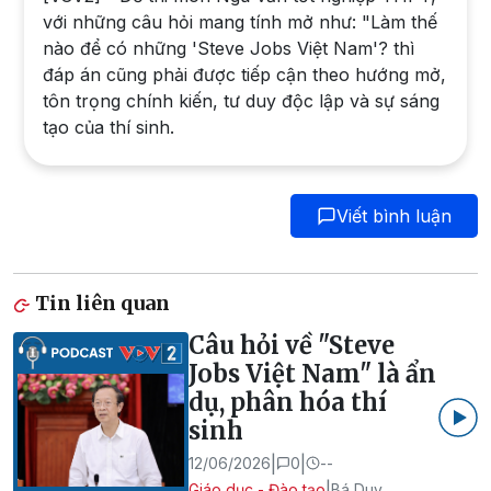
với những câu hỏi mang tính mở như: "Làm thế
nào để có những 'Steve Jobs Việt Nam'? thì
đáp án cũng phải được tiếp cận theo hướng mở,
tôn trọng chính kiến, tư duy độc lập và sự sáng
tạo của thí sinh.
Viết bình luận
Tin liên quan
Câu hỏi về "Steve
Jobs Việt Nam" là ẩn
dụ, phân hóa thí
sinh
|
|
12/06/2026
0
--
|
Giáo dục - Đào tạo
Bá Duy