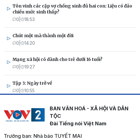
Tôn vinh các cặp vợ chồng sinh đủ hai con: Liệu có đảo
chiều mức sinh thấp?
0
|
18:53
Chút một mà thành một đời
0
|
14:20
Mạng xã hội có dành cho trẻ dưới 16 tuổi?
0
|
19:27
Tập 3: Ngày trở về
0
|
10:55
BAN VĂN HOÁ - XÃ HỘI VÀ DÂN
TỘC
Đài Tiếng nói Việt Nam
Trưởng ban: Nhà báo TUYẾT MAI