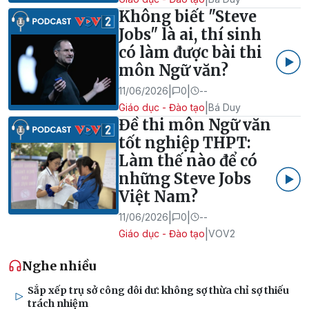
Không biết "Steve
Jobs" là ai, thí sinh
có làm được bài thi
môn Ngữ văn?
|
|
11/06/2026
0
--
|
Giáo dục - Đào tạo
Bá Duy
Đề thi môn Ngữ văn
tốt nghiệp THPT:
Làm thế nào để có
những Steve Jobs
Việt Nam?
|
|
11/06/2026
0
--
|
Giáo dục - Đào tạo
VOV2
Nghe nhiều
Sắp xếp trụ sở công dôi dư: không sợ thừa chỉ sợ thiếu
trách nhiệm