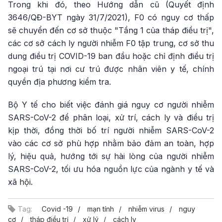
Trong khi đó, theo Hướng dẫn cũ (Quyết định
3646/QĐ-BYT ngày 31/7/2021), F0 có nguy cơ thấp
sẽ chuyển đến cơ sở thuộc "Tầng 1 của tháp điều trị",
các cơ sở cách ly người nhiễm F0 tập trung, cơ sở thu
dung điều trị COVID-19 ban đầu hoặc chỉ định điều trị
ngoại trú tại nơi cư trú được nhân viên y tế, chính
quyền địa phương kiểm tra.
Bộ Y tế cho biết việc đánh giá nguy cơ người nhiễm
SARS-CoV-2 để phân loại, xử trí, cách ly và điều trị
kịp thời, đồng thời bố trí người nhiễm SARS-CoV-2
vào các cơ sở phù hợp nhằm bảo đảm an toàn, hợp
lý, hiệu quả, hướng tới sự hài lòng của người nhiễm
SARS-CoV-2, tối ưu hóa nguồn lực của ngành y tế và
xã hội.
Tag:
Covid -19
mạn tính
nhiễm virus
nguy
cơ
tháp điều trị
xử lý
cách ly