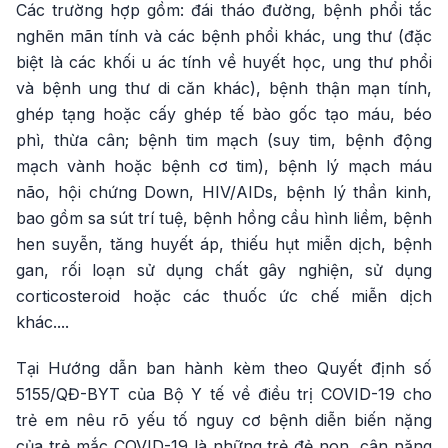
Các trường hợp gồm: đái tháo đường, bệnh phổi tắc
nghẽn mãn tính và các bệnh phổi khác, ung thư (đặc
biệt là các khối u ác tính về huyết học, ung thư phổi
và bệnh ung thư di căn khác), bệnh thận mạn tính,
ghép tạng hoặc cấy ghép tế bào gốc tạo máu, béo
phì, thừa cân; bệnh tim mạch (suy tim, bệnh động
mạch vành hoặc bệnh cơ tim), bệnh lý mạch máu
não, hội chứng Down, HIV/AIDs, bệnh lý thần kinh,
bao gồm sa sút trí tuệ, bệnh hồng cầu hình liềm, bệnh
hen suyễn, tăng huyết áp, thiếu hụt miễn dịch, bệnh
gan, rối loạn sử dụng chất gây nghiện, sử dụng
corticosteroid hoặc các thuốc ức chế miễn dịch
khác....
Tại Hướng dẫn ban hành kèm theo Quyết định số
5155/QĐ-BYT của Bộ Y tế về điều trị COVID-19 cho
trẻ em nêu rõ yếu tố nguy cơ bệnh diễn biến nặng
của trẻ mắc COVID-19 là những trẻ đẻ non, cân nặng