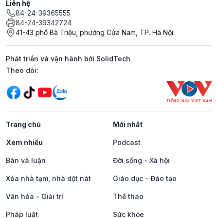
Liên hệ
84-24-39365555
84-24-39342724
41-43 phố Bà Triệu, phường Cửa Nam, TP. Hà Nội
Phát triển và vận hành bởi SolidTech
Mạng xã hội
Theo dõi:
Trang chủ
Mới nhất
Xem nhiều
Podcast
Bàn và luận
Đời sống - Xã hội
Xóa nhà tạm, nhà dột nát
Giáo dục - Đào tạo
Văn hóa - Giải trí
Thể thao
Pháp luật
Sức khỏe