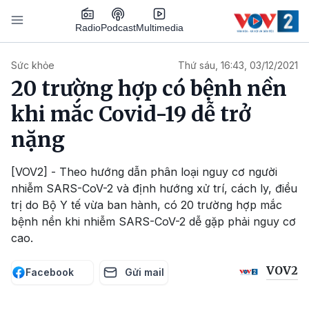
Nhảy đến nội dung
Podcast
Radio
Multimedia
Main navigation
Sức khỏe
Thứ sáu, 16:43, 03/12/2021
20 trường hợp có bệnh nền
khi mắc Covid-19 dễ trở
nặng
[VOV2] - Theo hướng dẫn phân loại nguy cơ người
nhiễm SARS-CoV-2 và định hướng xử trí, cách ly, điều
trị do Bộ Y tế vừa ban hành, có 20 trường hợp mắc
bệnh nền khi nhiễm SARS-CoV-2 dễ gặp phải nguy cơ
cao.
VOV2
Facebook
Gửi mail