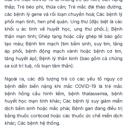
thấp; Trẻ béo phì, thừa cân; Trẻ mắc đái tháo đường,
các bệnh lý gene và rối loạn chuyển hoá; Các bệnh lý
phổi mạn tính, hen phế quản. Ung thư (đặc biệt là các
khối u ác tính về huyết học, ung thư phổi..); Bệnh
thận mạn tính; Ghép tạng hoặc cấy ghép tế bào gốc
tạo máu; Bệnh tim mạch (tim bẩm sinh, suy tim, tăng
áp phổi, bệnh động mạch vành hoặc bệnh cơ tim,
tăng huyết áp); Bệnh lý thần kinh (bao gồm cả chứng
sa sút trí tuệ, rối loạn tâm thần).
Ngoài ra, các đối tượng trẻ có các yếu tố nguy cơ
bệnh diễn biến nặng khi mắc COVID-19 là trẻ mắc
bệnh hồng cầu hình liềm, bệnh thalassemia, bệnh
huyết học mạn tính khác; Các bệnh lý suy giảm miễn
dịch bẩm sinh hoặc mắc phải; Bệnh gan đang điều trị
bằng thuốc corticoid hoặc các thuốc ức chế miễn dịch
khác; Các bệnh hệ thống.