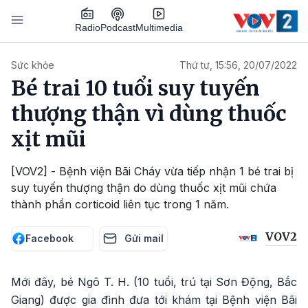
Nhảy đến nội dung
Podcast
Radio
Multimedia
Main navigation
Sức khỏe
Thứ tư, 15:56, 20/07/2022
Bé trai 10 tuổi suy tuyến
thượng thận vì dùng thuốc
xịt mũi
[VOV2] - Bệnh viện Bãi Cháy vừa tiếp nhận 1 bé trai bị
suy tuyến thượng thận do dùng thuốc xịt mũi chứa
thành phần corticoid liên tục trong 1 năm.
VOV2
Facebook
Gửi mail
Mới đây, bé Ngô T. H. (10 tuổi, trú tại Sơn Động, Bắc
Giang) được gia đình đưa tới khám tại Bệnh viện Bãi