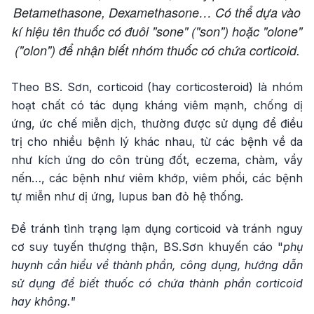
Betamethasone, Dexamethasone… Có thể dựa vào
kí hiệu tên thuốc có đuôi "sone" ("son") hoặc "olone"
("olon") để nhận biết nhóm thuốc có chứa corticoid.
Theo BS. Sơn, corticoid (hay corticosteroid) là nhóm
hoạt chất có tác dụng kháng viêm mạnh, chống dị
ứng, ức chế miễn dịch, thường được sử dụng để điều
trị cho nhiều bệnh lý khác nhau, từ các bệnh về da
như kích ứng do côn trùng đốt, eczema, chàm, vẩy
nến…, các bệnh như viêm khớp, viêm phổi, các bệnh
tự miễn như dị ứng, lupus ban đỏ hệ thống.
Để tránh tình trạng lạm dụng corticoid và tránh nguy
cơ suy tuyến thượng thận, BS.Sơn khuyến cáo "
phụ
huynh cần hiểu về thành phần, công dụng, hướng dẫn
sử dụng để biết thuốc có chứa thành phần corticoid
hay không."