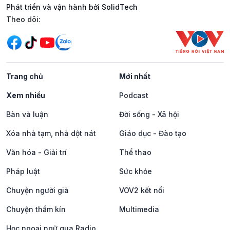
Phát triển và vận hành bởi SolidTech
Mạng xã hội
Theo dõi:
Trang chủ
Mới nhất
Xem nhiều
Podcast
Bàn và luận
Đời sống - Xã hội
Xóa nhà tạm, nhà dột nát
Giáo dục - Đào tạo
Văn hóa - Giải trí
Thể thao
Pháp luật
Sức khỏe
Chuyện người già
VOV2 kết nối
Chuyện thầm kín
Multimedia
Học ngoại ngữ qua Radio