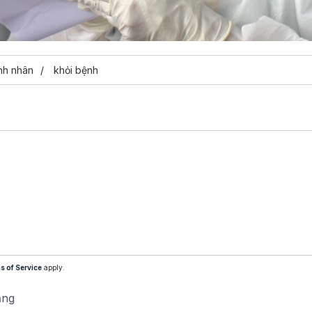
nh nhân
khỏi bệnh
s of Service
apply.
ăng