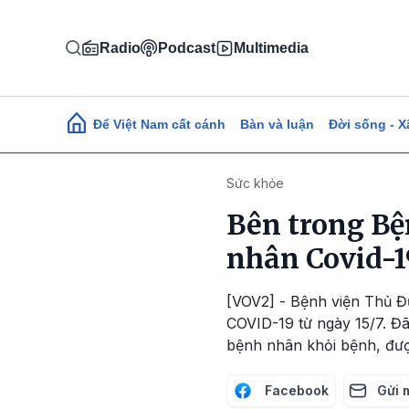
Nhảy đến nội dung
Radio
Podcast
Multimedia
Main navigation
Để Việt Nam cất cánh
Bàn và luận
Đời sống - X
Sức khỏe
Bên trong Bệ
nhân Covid-1
[VOV2] - Bệnh viện Thủ Đ
COVID-19 từ ngày 15/7. Đ
bệnh nhân khỏi bệnh, đượ
Facebook
Gửi 