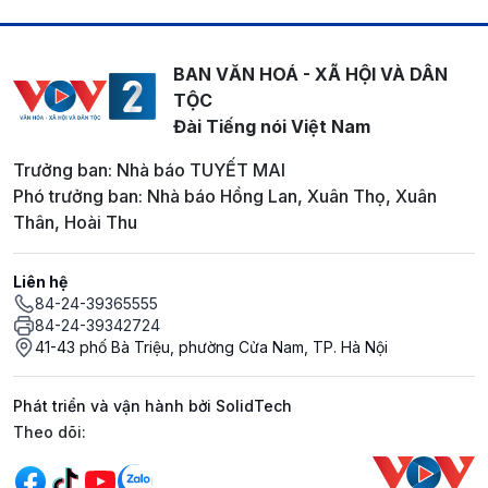
BAN VĂN HOÁ - XÃ HỘI VÀ DÂN
TỘC
Đài Tiếng nói Việt Nam
Trưởng ban: Nhà báo TUYẾT MAI
Phó trưởng ban: Nhà báo Hồng Lan, Xuân Thọ, Xuân
Thân, Hoài Thu
Liên hệ
84-24-39365555
84-24-39342724
41-43 phố Bà Triệu, phường Cửa Nam, TP. Hà Nội
Phát triển và vận hành bởi SolidTech
Mạng xã hội
Theo dõi: