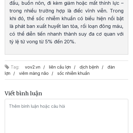
đầu, buồn nôn, đi kèm giảm hoặc mất thính lực –
trong nhiều trường hợp là điếc vĩnh viễn. Trong
khi đó, thể sốc nhiễm khuẩn có biểu hiện nổi bật
là phát ban xuất huyết lan tỏa, rối loạn đông máu,
có thể diễn tiến nhanh thành suy đa cơ quan với
tỷ lệ tử vong từ 5% đến 20%.
Tag:
vov2.vn
liên cầu lợn
dịch bệnh
đàn
lợn
viêm màng não
sốc nhiễm khuẩn
Viết bình luận