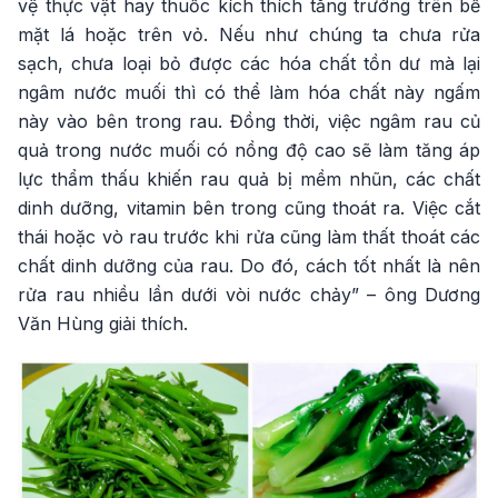
vệ thực vật hay thuốc kích thích tăng trưởng trên bề
mặt lá hoặc trên vỏ. Nếu như chúng ta chưa rửa
sạch, chưa loại bỏ được các hóa chất tồn dư mà lại
ngâm nước muối thì có thể làm hóa chất này ngấm
này vào bên trong rau. Đồng thời, việc ngâm rau củ
quả trong nước muối có nồng độ cao sẽ làm tăng áp
lực thẩm thấu khiến rau quả bị mềm nhũn, các chất
dinh dưỡng, vitamin bên trong cũng thoát ra. Việc cắt
thái hoặc vò rau trước khi rửa cũng làm thất thoát các
chất dinh dưỡng của rau. Do đó, cách tốt nhất là nên
rửa rau nhiều lần dưới vòi nước chảy” – ông Dương
Văn Hùng giải thích.