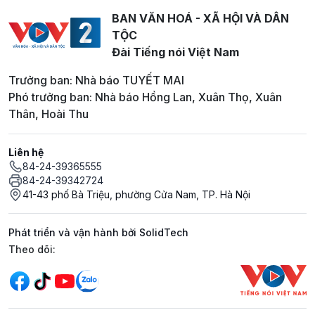
BAN VĂN HOÁ - XÃ HỘI VÀ DÂN
TỘC
Đài Tiếng nói Việt Nam
Trưởng ban: Nhà báo TUYẾT MAI
Phó trưởng ban: Nhà báo Hồng Lan, Xuân Thọ, Xuân
Thân, Hoài Thu
Liên hệ
84-24-39365555
84-24-39342724
41-43 phố Bà Triệu, phường Cửa Nam, TP. Hà Nội
Phát triển và vận hành bởi SolidTech
Mạng xã hội
Theo dõi: