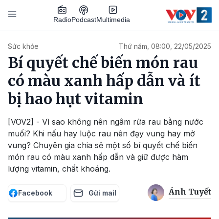
Nhảy đến nội dung
Podcast
Radio
Multimedia
Main navigation
Sức khỏe
Thứ năm, 08:00, 22/05/2025
Bí quyết chế biến món rau
có màu xanh hấp dẫn và ít
bị hao hụt vitamin
[VOV2] - Vì sao không nên ngâm rửa rau bằng nước
muối? Khi nấu hay luộc rau nên đạy vung hay mở
vung? Chuyên gia chia sẻ một số bí quyết chế biến
món rau có màu xanh hấp dẫn và giữ được hàm
lượng vitamin, chất khoáng.
Ánh Tuyết
Facebook
Gửi mail