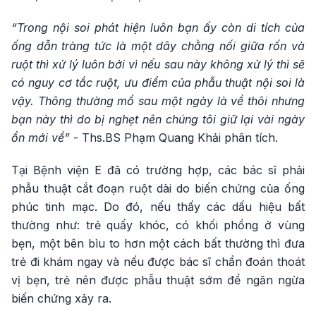
“Trong nội soi phát hiện luôn bạn ấy còn di tích của
ống dẫn tràng tức là một dây chằng nối giữa rốn và
ruột thì xử lý luôn bởi vì nếu sau này không xử lý thì sẽ
có nguy cơ tắc ruột, ưu điểm của phẫu thuật nội soi là
vậy. Thông thường mổ sau một ngày là về thôi nhưng
bạn này thì do bị nghẹt nên chúng tôi giữ lại vài ngày
ổn mới về”
- Ths.BS Phạm Quang Khải phân tích.
Tại Bệnh viện E đã có trường hợp, các bác sĩ phải
phẫu thuật cắt đoạn ruột dài do biến chứng của ống
phúc tinh mạc. Do đó, nếu thấy các dấu hiệu bất
thường như: trẻ quấy khóc, có khối phồng ở vùng
bẹn, một bên bìu to hơn một cách bất thường thì đưa
trẻ đi khám ngay và nếu được bác sĩ chẩn đoán thoát
vị bẹn, trẻ nên được phẫu thuật sớm để ngăn ngừa
biến chứng xảy ra.