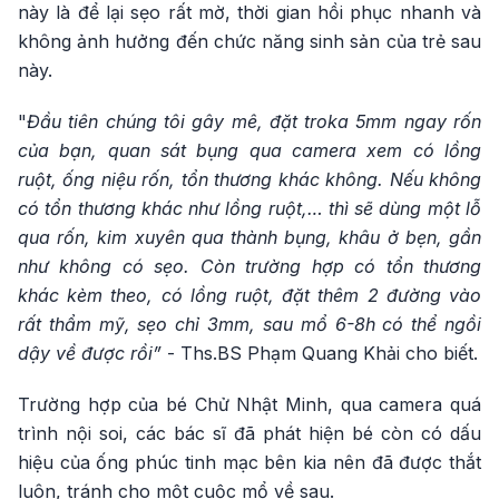
này là để lại sẹo rất mờ, thời gian hồi phục nhanh và
không ảnh hưởng đến chức năng sinh sản của trẻ sau
này.
"
Đầu tiên chúng tôi gây mê, đặt troka 5mm ngay rốn
của bạn, quan sát bụng qua camera xem có lồng
ruột, ống niệu rốn, tổn thương khác không. Nếu không
có tổn thương khác như lồng ruột,… thì sẽ dùng một lỗ
qua rốn, kim xuyên qua thành bụng, khâu ở bẹn, gần
như không có sẹo. Còn trường hợp có tổn thương
khác kèm theo, có lồng ruột, đặt thêm 2 đường vào
rất thẩm mỹ, sẹo chỉ 3mm, sau mổ 6-8h có thể ngồi
dậy về được rồi”
- Ths.BS Phạm Quang Khải cho biết.
Trường hợp của bé Chử Nhật Minh, qua camera quá
trình nội soi, các bác sĩ đã phát hiện bé còn có dấu
hiệu của ống phúc tinh mạc bên kia nên đã được thắt
luôn, tránh cho một cuộc mổ về sau.