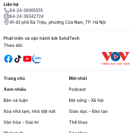
Liên hệ
84-24-39365555
84-24-39342724
41-43 phố Bà Triệu, phường Cửa Nam, TP. Hà Nội
Phát triển và vận hành bởi SolidTech
Mạng xã hội
Theo dõi:
Trang chủ
Mới nhất
Xem nhiều
Podcast
Bàn và luận
Đời sống - Xã hội
Xóa nhà tạm, nhà dột nát
Giáo dục - Đào tạo
Văn hóa - Giải trí
Thể thao