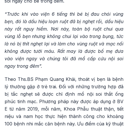
soi ngay cho bé trong đêm.
“Trước khi vào viện 6 tiếng thì bé bị đau chói vùng
bẹn, đó là dấu hiệu loạn ruột đã bị nghẹt rồi, dấu hiệu
này rất nguy hiểm. Nơi này, toàn bộ ruột chui qua
vùng lỗ bẹn nhưng không chui lại vào trong bụng, tức
là nó bị thít nghẹt lại và làm cho vùng ruột và mạc nối
không được tưới máu. Rất may là được bố mẹ đưa
vào viện ngay và chúng tôi đã mổ cấp cứu nội soi
ngay trong đêm”.
Theo Ths.BS Phạm Quang Khải, thoát vị bẹn là bệnh
lý thường gặp ở trẻ trai. Đối với những trường hợp đã
bị tắc nghẹt sẽ được chỉ định mổ nội soi thắt ống
phúc tinh mạc. Phương pháp này được áp dụng ở BV
E từ năm 2019, mỗi năm, Khoa Phẫu thuật thận, tiết
niệu và nam học thực hiện thành công cho khoảng
100 bệnh nhi mắc căn bệnh này. Ưu điểm của kỹ thuật