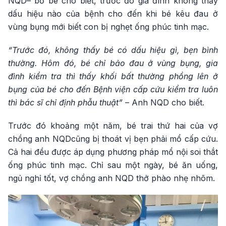
NQD– bố bé cho biết, trước đó gia đình không thấy
dấu hiệu nào của bệnh cho đến khi bé kêu đau ở
vùng bụng mới biết con bị nghẹt ống phúc tinh mạc.
“Trước đó, không thấy bé có dấu hiệu gì, bẹn bình
thường. Hôm đó, bé chỉ bảo đau ở vùng bụng, gia
đình kiểm tra thì thấy khối bất thường phồng lên ở
bụng của bé cho đến Bệnh viện cấp cứu kiểm tra luôn
thì bác sĩ chỉ định phẫu thuật”
– Anh NQD cho biết.
Trước đó khoảng một năm, bé trai thứ hai của vợ
chồng anh NQDcũng bị thoát vị bẹn phải mổ cấp cứu.
Cả hai đều được áp dụng phương pháp mổ nội soi thắt
ống phúc tinh mạc. Chỉ sau một ngày, bé ăn uống,
ngủ nghỉ tốt, vợ chồng anh NQD thở phào nhẹ nhõm.