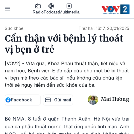
Nhảy đến nội dung
Podcast
Radio
Multimedia
Main navigation
Sức khỏe
Thứ hai, 16:17, 20/01/2025
Cẩn thận với bệnh lý thoát
vị bẹn ở trẻ
[VOV2] - Vừa qua, Khoa Phẫu thuật thận, tiết niệu và
nam học, Bệnh viện E đã cấp cứu cho một bé bị thoát
vị bẹn mà theo các bác sĩ, nếu không cứu chữa kịp
thời sẽ nguy hiểm đến sức khỏe của bé.
Mai Hương
Facebook
Gửi mail
Bé NMA, 8 tuổi ở quận Thanh Xuân, Hà Nội vừa trải
qua ca phẫu thuật nội soi thắt ống phúc tinh mạc. Anh