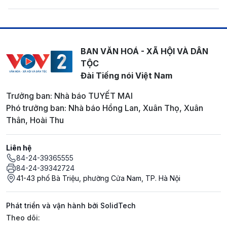
BAN VĂN HOÁ - XÃ HỘI VÀ DÂN
TỘC
Đài Tiếng nói Việt Nam
Trưởng ban: Nhà báo TUYẾT MAI
Phó trưởng ban: Nhà báo Hồng Lan, Xuân Thọ, Xuân
Thân, Hoài Thu
Liên hệ
84-24-39365555
84-24-39342724
41-43 phố Bà Triệu, phường Cửa Nam, TP. Hà Nội
Phát triển và vận hành bởi SolidTech
Mạng xã hội
Theo dõi: