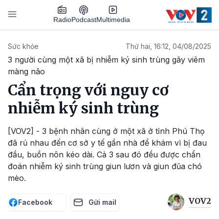
Nhảy đến nội dung
Podcast
Radio
Multimedia
Main navigation
Sức khỏe
Thứ hai, 16:12, 04/08/2025
3 người cùng một xã bị nhiễm ký sinh trùng gây viêm
màng não
Cẩn trọng với nguy cơ
nhiễm ký sinh trùng
[VOV2] - 3 bệnh nhân cùng ở một xã ở tỉnh Phú Thọ
đã rủ nhau đến cơ sở y tế gần nhà để khám vì bị đau
đầu, buồn nôn kéo dài. Cả 3 sau đó đều được chẩn
đoán nhiễm ký sinh trùng giun lươn và giun đũa chó
mèo.
VOV2
Facebook
Gửi mail