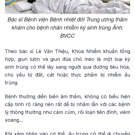
Bác sĩ Bệnh viện Bệnh nhiệt đới Trung ương thăm
khám cho bệnh nhân nhiễm ký sinh trùng Ảnh:
BVCC
Theo bác sĩ Lê Văn Thiệu, Khoa Nhiễm khuẩn tổng
hợp, giun lươn và giun đũa chó mèo là một loại ký
sinh trùng có thể lây sang người qua đường tiêu hóa,
chủ yếu từ đất, cát hoặc thực phẩm bị nhiễm ấu
trùng.
Bệnh thường diễn biến âm thầm, không có biểu hiện
cấp tính rõ ràng nên rất dễ bị nhầm lẫn với các bệnh
lý thông thường như cảm cúm, rối loạn tiền đình, viêm
xoang...
Khi xâm nhập vào cơ thể, ấu trùng có thể di chuyển