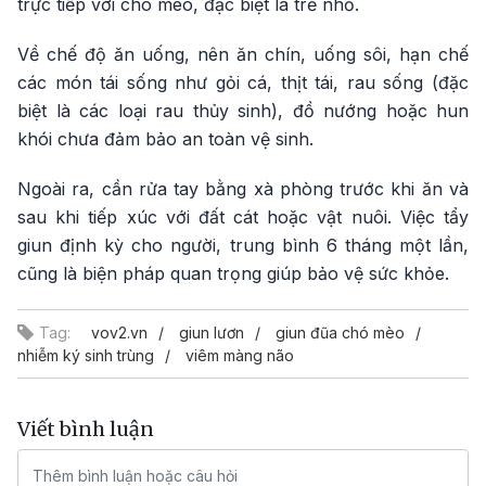
trực tiếp với chó mèo, đặc biệt là trẻ nhỏ.
Về chế độ ăn uống, nên ăn chín, uống sôi, hạn chế
các món tái sống như gỏi cá, thịt tái, rau sống (đặc
biệt là các loại rau thủy sinh), đồ nướng hoặc hun
khói chưa đảm bảo an toàn vệ sinh.
Ngoài ra, cần rửa tay bằng xà phòng trước khi ăn và
sau khi tiếp xúc với đất cát hoặc vật nuôi. Việc tẩy
giun định kỳ cho người, trung bình 6 tháng một lần,
cũng là biện pháp quan trọng giúp bảo vệ sức khỏe.
Tag:
vov2.vn
giun lươn
giun đũa chó mèo
nhiễm ký sinh trùng
viêm màng não
Viết bình luận