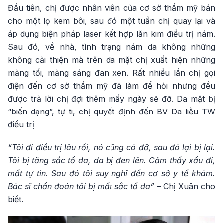
Đầu tiên, chị được nhân viên của cơ sở thẩm mỹ bán
cho một lọ kem bôi, sau đó một tuần chị quay lại và
áp dụng biện pháp laser kết hợp lăn kim điều trị nám.
Sau đó, về nhà, tình trạng nám da không những
không cải thiện mà trên da mặt chị xuất hiện những
mảng tối, mảng sáng đan xen. Rất nhiều lần chị gọi
điện đến cơ sở thẩm mỹ đã làm để hỏi nhưng đều
được trả lời chị đợi thêm mấy ngày sẽ đỡ. Da mặt bị
“biến dạng”, tự ti, chị quyết định đến BV Da liễu TW
điều trị
“Tôi đi điều trị lâu rồi, nó cũng có đỡ, sau đó lại bị lại.
Tôi bị tăng sắc tố da, da bị đen lên. Cảm thấy xấu đi,
mất tự tin. Sau đó tôi suy nghĩ đến cơ sở y tế khám.
Bác sĩ chẩn đoán tôi bị mất sắc tố da”
– Chị Xuân cho
biết.