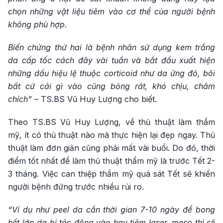
chọn những vật liệu tiêm vào cơ thể của người bệnh
không phù hợp.
Biến chứng thứ hai là bệnh nhân sử dụng kem trắng
da cấp tốc cách đây vài tuần và bắt đầu xuất hiện
những dấu hiệu lệ thuộc corticoid như da ửng đỏ, bôi
bất cứ cái gì vào cũng bỏng rát, khó chịu, châm
chích”
– TS.BS Vũ Huy Lượng cho biết.
Theo TS.BS Vũ Huy Lượng, về thủ thuật làm thẩm
mỹ, ít có thủ thuật nào mà thực hiện lại đẹp ngay. Thủ
thuật làm đơn giản cũng phải mất vài buổi. Do đó, thời
điểm tốt nhất để làm thủ thuật thẩm mỹ là trước Tết 2-
3 tháng. Việc can thiệp thẩm mỹ quá sát Tết sẽ khiến
người bệnh đứng trước nhiều rủi ro.
“Ví dụ như peel da cần thời gian 7-10 ngày để bong
hết lớp da bị tác động vào hay tiêm laser, meso thì sẽ