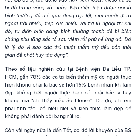
bị đỏ trong vòng vài ngày. Nếu diễn biến được gọi là
bình thường đó mà gặp đúng dịp tết, mọi người đi ra
ngoài trời nhiều, tiếp xúc nhiều với tia tử ngoại thì khi
đó, từ diễn biến đang bình thường thành dễ bị biến
chứng như tăng sắc tố sau viêm rồi phù nề ửng đỏ. Đó
là lý do vì sao các thủ thuật thẩm mỹ đều cần thời
gian để phát huy tác dụng”.
Theo số liệu nghiên cứu tại Bệnh viện Da Liễu TP.
HCM, gần 78% các ca tai biến thẩm mỹ do người thực
hiện không phải là bác sĩ; hơn 15% bệnh nhân khi làm
đẹp không biết người thực hiện có phải bác sĩ hay
không mà “chỉ thấy mặc áo blouse". Do đó, chị em
phải tỉnh táo, có hiểu biết và kiến thức làm đẹp để
không phải đánh đổi bằng rủi ro.
Còn vài ngày nữa là đến Tết, do đó lời khuyên của BS