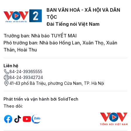
BAN VĂN HOÁ - XÃ HỘI VÀ DÂN
TỘC
Đài Tiếng nói Việt Nam
Trưởng ban: Nhà báo TUYẾT MAI
Phó trưởng ban: Nhà báo Hồng Lan, Xuân Thọ, Xuân
Thân, Hoài Thu
Liên hệ
84-24-39365555
84-24-39342724
41-43 phố Bà Triệu, phường Cửa Nam, TP. Hà Nội
Phát triển và vận hành bởi SolidTech
Mạng xã hội
Theo dõi: