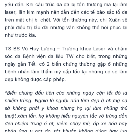
yếu dần. Khi cấu trúc da đã bị tổn thương mà lại làm
laser, lăn kim mạnh nên dẫn đến các tế bào sắc tố da
trên mặt chị bị chết. Với tổn thương này, chị Xuân sẽ
phải điều trị lâu dài nhưng vẫn không thể hồi phục lại
như trước kia.
TS BS Vũ Huy Lượng – Trưởng khoa Laser và chăm
sóc da Bệnh viện da liễu TW cho biết, trong những
ngày gần Tết, có 2 biến chứng thường gặp ở những
bệnh nhân làm thẩm mỹ cấp tốc tại những cơ sở làm
đẹp không được cấp phép.
“Biến chứng đầu tiên của những ngày cận tết đó là
nhiễm trùng. Nghĩa là người dân làm đẹp ở những cơ
sở không phải y khoa nhưng họ lại làm những thủ
thuật xâm lấn, họ không hiểu nguyên tắc vô trùng dẫn
đến nhiễm trùng ồ ạt, viêm chảy mủ, áp xe hóa hay
phản ứng u hạt do sát khuẩn không đúng hay lựa