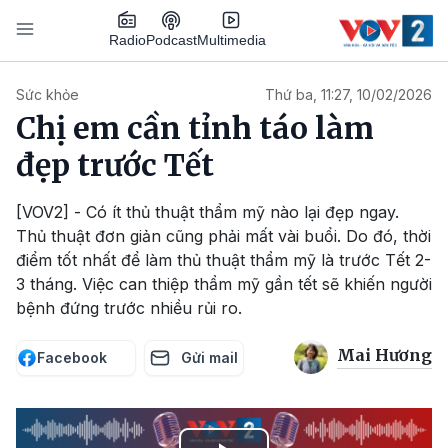
Nhảy đến nội dung
Podcast
Radio
Multimedia
Main navigation
Sức khỏe
Thứ ba, 11:27, 10/02/2026
Chị em cần tỉnh táo làm
đẹp trước Tết
[VOV2] - Có ít thủ thuật thẩm mỹ nào lại đẹp ngay.
Thủ thuật đơn giản cũng phải mất vài buổi. Do đó, thời
điểm tốt nhất để làm thủ thuật thẩm mỹ là trước Tết 2-
3 tháng. Việc can thiệp thẩm mỹ gần tết sẽ khiến người
bệnh đứng trước nhiều rủi ro.
Mai Hương
Facebook
Gửi mail