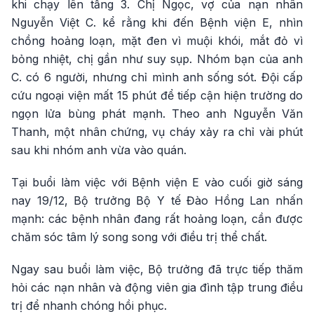
khi chạy lên tầng 3. Chị Ngọc, vợ của nạn nhân
Nguyễn Việt C. kể rằng khi đến Bệnh viện E, nhìn
chồng hoảng loạn, mặt đen vì muội khói, mắt đỏ vì
bỏng nhiệt, chị gần như suy sụp. Nhóm bạn của anh
C. có 6 người, nhưng chỉ mình anh sống sót. Đội cấp
cứu ngoại viện mất 15 phút để tiếp cận hiện trường do
ngọn lửa bùng phát mạnh. Theo anh Nguyễn Văn
Thanh, một nhân chứng, vụ cháy xảy ra chỉ vài phút
sau khi nhóm anh vừa vào quán.
Tại buổi làm việc với Bệnh viện E vào cuối giờ sáng
nay 19/12, Bộ trưởng Bộ Y tế Đào Hồng Lan nhấn
mạnh: các bệnh nhân đang rất hoảng loạn, cần được
chăm sóc tâm lý song song với điều trị thể chất.
Ngay sau buổi làm việc, Bộ trưởng đã trực tiếp thăm
hỏi các nạn nhân và động viên gia đình tập trung điều
trị để nhanh chóng hồi phục.