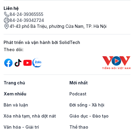
Liên hệ
84-24-39365555
84-24-39342724
41-43 phố Bà Triệu, phường Cửa Nam, TP. Hà Nội
Phát triển và vận hành bởi SolidTech
Mạng xã hội
Theo dõi:
Trang chủ
Mới nhất
Xem nhiều
Podcast
Bàn và luận
Đời sống - Xã hội
Xóa nhà tạm, nhà dột nát
Giáo dục - Đào tạo
Văn hóa - Giải trí
Thể thao