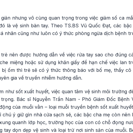
n giản nhưng vô cùng quan trọng trong việc giảm số ca m
 đó là vệ sinh bàn tay. Theo TS.BS Vũ Quốc Đạt, các bậ
h cá nhân cũng như luôn có ý thức phòng ngừa dịch bệnh t
, trẻ nên được hướng dẫn về việc rửa tay sao cho đúng cá
n che miệng hoặc sử dụng khăn giấy để hạn chế việc lan t
bị ốm thì trẻ sẽ có ý thức thông báo với bố mẹ, thầy c
huyên gia về truyền nhiễm hướng dẫn.
m như sốt xuất huyết, việc quan tâm vệ sinh môi trường để
n trọng. Bác sĩ Nguyễn Trần Nam - Phó Giám Đốc Bệnh
động của muỗi vằn – loại muỗi truyền bệnh sốt xuất huyết
ỉ chú ý giữ gìn nhà cửa sạch sẽ, các bậc cha mẹ còn nên 
xung quanh lớp học, trường học của con có chỗ đọng nướ
 tay dọn dẹp vệ sinh và loại trừ nơi sinh sản của muỗi. 