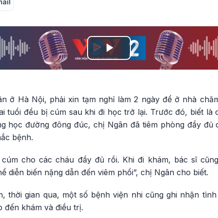
mail
Play
Video
n ở Hà Nội, phải xin tạm nghỉ làm 2 ngày để ở nhà chă
hai tuổi đều bị cúm sau khi đi học trở lại. Trước đó, biết l
ờng học đường đông đúc, chị Ngân đã tiêm phòng đầy đủ
mắc bệnh.
cúm cho các cháu đầy đủ rồi. Khi đi khám, bác sĩ cũ
ể diễn biến nặng dẫn đến viêm phổi”, chị Ngân cho biết.
 thời gian qua, một số bệnh viện nhi cũng ghi nhận tình 
 đến khám và điều trị.