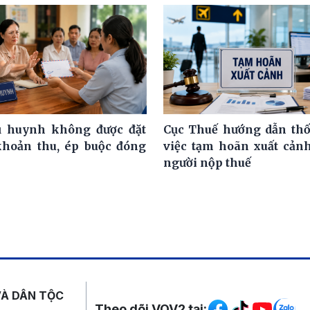
ụ huynh không được đặt
Cục Thuế hướng dẫn th
khoản thu, ép buộc đóng
việc tạm hoãn xuất cảnh
người nộp thuế
Mạng xã hội
VÀ DÂN TỘC
Theo dõi VOV2 tại: