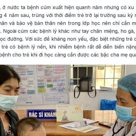
ế, ở nước ta bệnh cúm xuất hiện quanh năm nhưng có xu 
 4 năm sau, trùng với thời điểm trẻ trở lại trường sau kỳ 
nhân và bảo vệ bản thân nên trong lớp học nên chỉ cần 
m. Ngoài cúm các bệnh lý khác như tay chân miệng, ho gà,
ọc đường. Với sức đề kháng non yếu, đặc biệt những trẻ c
 trẻ có bệnh lý nền, khi nhiễm bệnh rất dễ diễn biến nặn
bệnh cho trẻ khi đi học càng cần được các bậc cha mẹ qua