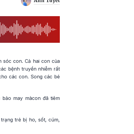
Ánh Tuyết
m sóc con. Cả hai con của
à các bệnh truyền nhiễm rất
 cho các con. Song các bé
ng bảo may màcon đã tiêm
trạng trẻ bị ho, sốt, cúm,