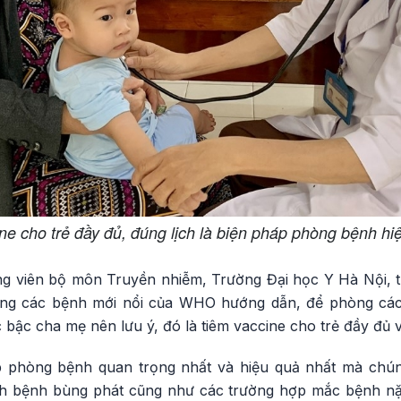
ne cho trẻ đầy đủ, đúng lịch là biện pháp phòng bệnh hi
g viên bộ môn Truyền nhiễm, Trường Đại học Y Hà Nội, 
àng các bệnh mới nổi của WHO hướng dẫn, để phòng các
 bậc cha mẹ nên lưu ý, đó là tiêm vaccine cho trẻ đầy đủ v
p phòng bệnh quan trọng nhất và hiệu quả nhất mà chúng
ch bệnh bùng phát cũng như các trường hợp mắc bệnh nặ