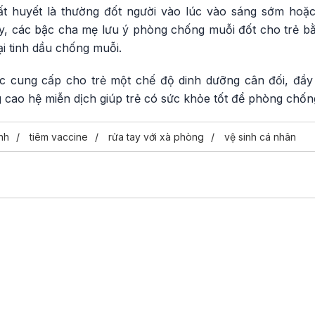
ất huyết là thường đốt người vào lúc vào sáng sớm hoặc
ày, các bậc cha mẹ lưu ý phòng chống muỗi đốt cho trẻ b
i tinh dầu chống muỗi.
ệc cung cấp cho trẻ một chế độ dinh dưỡng cân đối, đầy
 cao hệ miễn dịch giúp trẻ có sức khỏe tốt để phòng chống
nh
tiêm vaccine
rửa tay với xà phòng
vệ sinh cá nhân