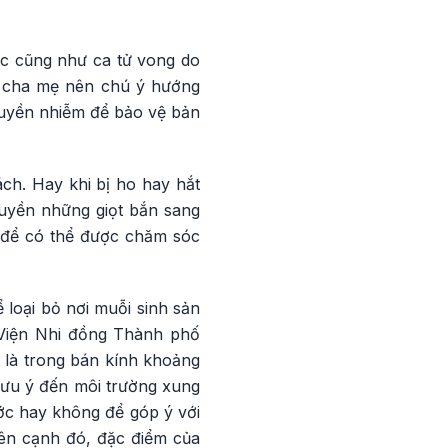
ắc cũng như ca tử vong do
c cha mẹ nên chú ý hướng
ruyền nhiễm để bảo vệ bản
ch. Hay khi bị ho hay hắt
ruyền những giọt bắn sang
ô để có thể được chăm sóc
 loại bỏ nơi muỗi sinh sản
 Viện Nhi đồng Thành phố
 là trong bán kính khoảng
lưu ý đến môi trường xung
c hay không để góp ý với
Bên cạnh đó, đặc điểm của