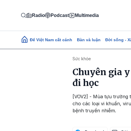
Nhảy đến nội dung
Radio
Podcast
Multimedia
Main navigation
Để Việt Nam cất cánh
Bàn và luận
Đời sống - X
Sức khỏe
Chuyên gia y
đi học
[VOV2] - Mùa tựu trường tr
cho các loại vi khuẩn, vir
bệnh truyền nhiễm.