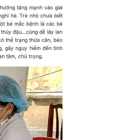
hướng tăng mạnh vào giai
nghỉ hè. Trẻ nhỏ chưa biết
một bé mắc bệnh là các bé
 thủy đậu…cũng dễ lây lan
ó thể trạng thừa cân, béo
g, gây nguy hiểm đến tính
n tâm, chú trọng.