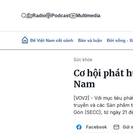
Nhảy đến nội dung
Radio
Podcast
Multimedia
Main navigation
Để Việt Nam cất cánh
Bàn và luận
Đời sống - X
Sức khỏe
Cơ hội phát h
Nam
[VOV2] - Với mục tiêu phá
truyền và các Sản phẩm từ
Gòn (SECC), từ ngày 21 đế
Facebook
Gửi 