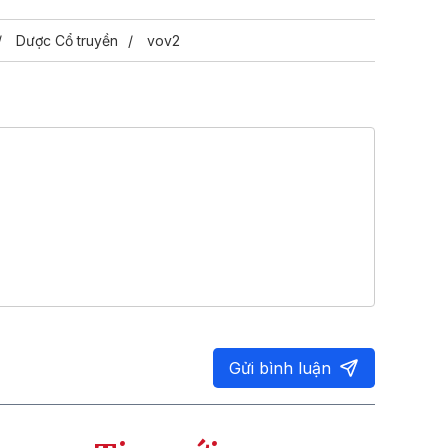
Dược Cổ truyền
vov2
Gửi bình luận