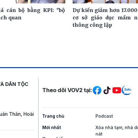
á cán bộ bằng KPI: "bộ
Dự kiến giảm hơn 17.000
ách quan
cơ sở giáo dục mầm n
thông công lập
Mạng xã hội
VÀ DÂN TỘC
Theo dõi VOV2 tại:
uân Thân, Hoài
Trang chủ
Podcast
Mới nhất
Xóa nhà tạm, nhà d
nát