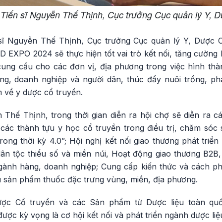
 Tiến sĩ Nguyễn Thế Thịnh, Cục trưởng Cục quản lý Y, D
sĩ Nguyễn Thế Thịnh, Cục trưởng Cục quản lý Y, Dược Cổ
EXPO 2024 sẽ thực hiện tốt vai trò kết nối, tăng cường 
cung cầu cho các đơn vị, địa phương trong việc hình thành
ng, doanh nghiệp và người dân, thúc đẩy nuôi trồng, phá
 về y dược cổ truyền.
 Thế Thịnh, trong thời gian diễn ra hội chợ sẽ diễn ra
các thành tựu y học cổ truyền trong điều trị, chăm sóc 
trong thời kỳ 4.0”; Hội nghị kết nối giao thương phát triển
ân tộc thiểu số và miền núi, Hoạt động giao thương B2B, 
ành hàng, doanh nghiệp; Cung cấp kiến thức và cách phân
ệu sản phẩm thuốc đặc trưng vùng, miền, địa phương.
ược Cổ truyền và các Sản phẩm từ Dược liệu toàn qu
 kỳ vọng là cơ hội kết nối và phát triển ngành dược liệ