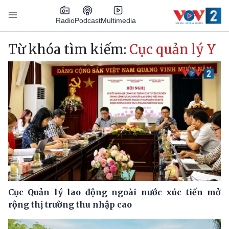
Nhảy đến nội dung
Podcast
Radio
Multimedia
Main navigation
Từ khóa tìm kiếm:
Cục quản lý Y
Cục Quản lý lao động ngoài nước xúc tiến mở
rộng thị trường thu nhập cao