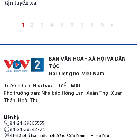
tận tuyến xã
Pagination
Trang hiện thời
Trang
Trang
Trang
Trang
Trang
Trang
Trang
Trang
1
2
3
4
5
6
7
8
9
BAN VĂN HOÁ - XÃ HỘI VÀ DÂN
TỘC
Đài Tiếng nói Việt Nam
Trưởng ban: Nhà báo TUYẾT MAI
Phó trưởng ban: Nhà báo Hồng Lan, Xuân Thọ, Xuân
Thân, Hoài Thu
Liên hệ
84-24-39365555
84-24-39342724
41-43 phố Bà Triệu, phường Cửa Nam, TP. Hà Nội