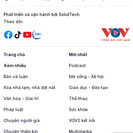
Phát triển và vận hành bởi SolidTech
Mạng xã hội
Theo dõi:
Trang chủ
Mới nhất
Xem nhiều
Podcast
Bàn và luận
Đời sống - Xã hội
Xóa nhà tạm, nhà dột nát
Giáo dục - Đào tạo
Văn hóa - Giải trí
Thể thao
Pháp luật
Sức khỏe
Chuyện người già
VOV2 kết nối
Chuyện thầm kín
Multimedia