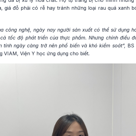
úng đã bị xử lý hóa chất. Họ tự trang bị cho mình những
 giá đỗ phải có rễ hay tránh những loại rau quá xanh bó
ủa công nghệ, ngày nay người sản xuất có thể sử dụng hó
cả tốc độ phát triển của thực phẩm. Nhưng chính điều 
n tính ngày càng trở nên phổ biến và khó kiểm soát”,
BS 
g VIAM, Viện Y học ứng dụng cho biết.