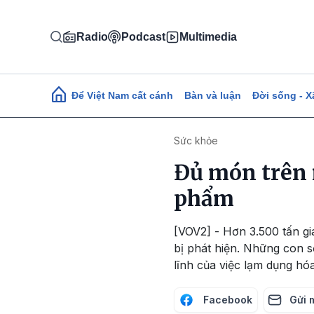
Nhảy đến nội dung
Radio
Podcast
Multimedia
Main navigation
Để Việt Nam cất cánh
Bàn và luận
Đời sống - X
Sức khỏe
Đủ món trên 
phẩm
[VOV2] - Hơn 3.500 tấn gi
bị phát hiện. Những con s
lĩnh của việc lạm dụng hóa
Facebook
Gửi 