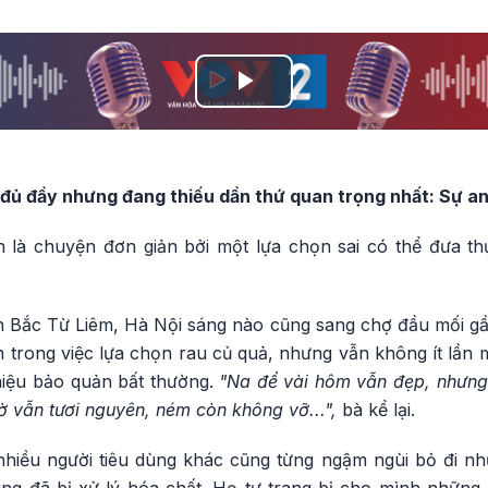
Play
Video
đủ đầy nhưng đang thiếu dần thứ quan trọng nhất: Sự an
n là chuyện đơn giản bởi một lựa chọn sai có thể đưa t
n Bắc Từ Liêm, Hà Nội sáng nào cũng sang chợ đầu mối g
 trong việc lựa chọn rau củ quả, nhưng vẫn không ít lần 
 hiệu bảo quản bất thường.
"Na để vài hôm vẫn đẹp, nhưng 
ờ vẫn tươi nguyên, ném còn không vỡ...",
bà kể lại.
hiều người tiêu dùng khác cũng từng ngậm ngùi bỏ đi nh