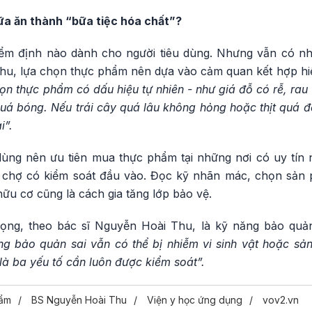
ữa ăn thành “bữa tiệc hóa chất”?
ểm định nào dành cho người tiêu dùng. Nhưng vẫn có nh
 Thu, lựa chọn thực phẩm nên dựa vào cảm quan kết hợp hi
n thực phẩm có dấu hiệu tự nhiên - như giá đỗ có rễ, rau
á bóng. Nếu trái cây quá lâu không hỏng hoặc thịt quá đỏ
i”.
dùng nên ưu tiên mua thực phẩm tại những nơi có uy tín n
 chợ có kiểm soát đầu vào. Đọc kỹ nhãn mác, chọn sả
u cơ cũng là cách gia tăng lớp bảo vệ.
ng, theo bác sĩ Nguyễn Hoài Thu, là kỹ năng bảo quả
 bảo quản sai vẫn có thể bị nhiễm vi sinh vật hoặc sản 
 là ba yếu tố cần luôn được kiểm soát”.
hẩm
BS Nguyễn Hoài Thu
Viện y học ứng dụng
vov2.vn