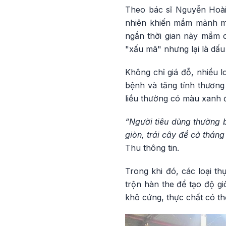
Theo bác sĩ Nguyễn Hoài 
nhiên khiến mầm mảnh mai
ngắn thời gian nảy mầm ch
"xấu mã" nhưng lại là dấu
Không chỉ giá đỗ, nhiều l
bệnh và tăng tính thương
liều thường có màu xanh 
“Người tiêu dùng thường 
giòn, trái cây để cả thán
Thu thông tin.
Trong khi đó, các loại th
trộn hàn the để tạo độ gi
khô cứng, thực chất có t