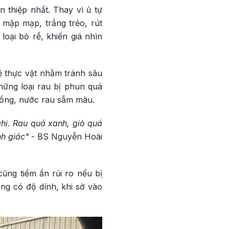
 thiệp nhất. Thay vì ủ tự
 mập mạp, trắng trẻo, rút
loại bỏ rễ, khiến giá nhìn
vệ thực vật nhằm tránh sâu
hững loại rau bị phun quá
nồng, nước rau sẫm màu.
hi. Rau quá xanh, giò quá
nh giác"
- BS Nguyễn Hoài
cũng tiềm ẩn rủi ro nếu bị
ông có độ dính, khi sờ vào