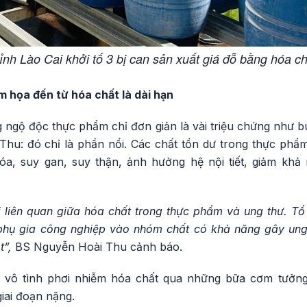
ỉnh Lào Cai khởi tố 3 bị can sản xuất giá đỗ bằng hóa ch
m họa đến từ hóa chất là dài hạn
 ngộ độc thực phẩm chỉ đơn giản là vài triệu chứng như b
hu: đó chỉ là phần nổi. Các chất tồn dư trong thực phẩm 
óa, suy gan, suy thận, ảnh hưởng hệ nội tiết, giảm khả
 liên quan giữa hóa chất trong thực phẩm và ung thư. Tổ 
, phụ gia công nghiệp vào nhóm chất có khả năng gây ung 
t”,
BS Nguyễn Hoài Thu cảnh báo.
ã vô tình phơi nhiễm hóa chất qua những bữa cơm tưởng 
iai đoạn nặng.