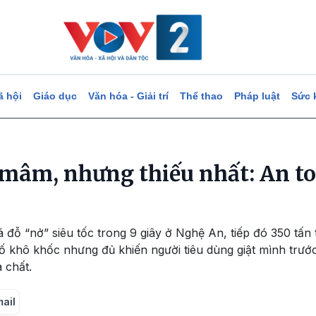
ã hội
Giáo dục
Văn hóa - Giải trí
Thể thao
Pháp luật
Sức 
mâm, nhưng thiếu nhất: An t
á đỗ “nở” siêu tốc trong 9 giây ở Nghệ An, tiếp đó 350 tấn
ố khô khốc nhưng đủ khiến người tiêu dùng giật mình trướ
 chất.
mail