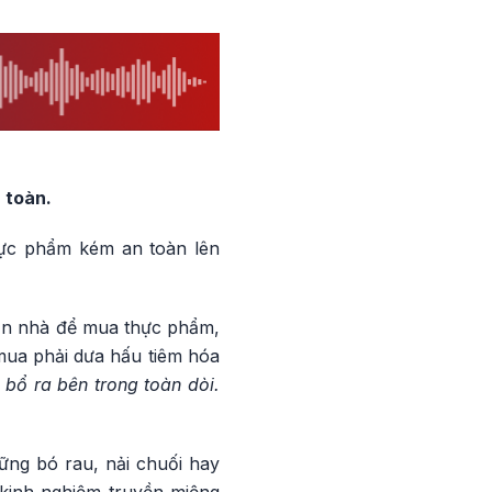
 toàn.
hực phẩm kém an toàn lên
ần nhà để mua thực phẩm,
mua phải dưa hấu tiêm hóa
bổ ra bên trong toàn dòi.
ững bó rau, nải chuối hay