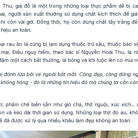
Thu, giá đỗ là một trong những loại thực phẩm dễ bị can
, người sản xuất thường sử dụng chất kích thích để giá
ỉ còn vài giờ. Đồng thời, họ còn dùng chất tẩy trắng để 
 hiệu an toàn.
oại rau ăn lá cũng bị lạm dụng thuốc trừ sâu, thuốc bảo 
 mại. Điều nguy hiểm, theo bác sĩ Nguyễn Hoài Thu, là n
đậm một cách bất thường, lá bóng và khi luộc lên có mùi 
bị đánh lừa bởi vẻ ngoài bắt mắt. Càng đẹp, càng đáng ng
g không hỏng - đó là những tín hiệu đỏ mà chúng ta cần cả
ực phẩm chế biến sẵn như giò chả, thịt nguội, xúc xích... 
òn và kéo dài thời gian sử dụng. Những loại thịt đỏ au, kh
hể đã được xử lý qua nhiều khâu làm đẹp không an toàn.