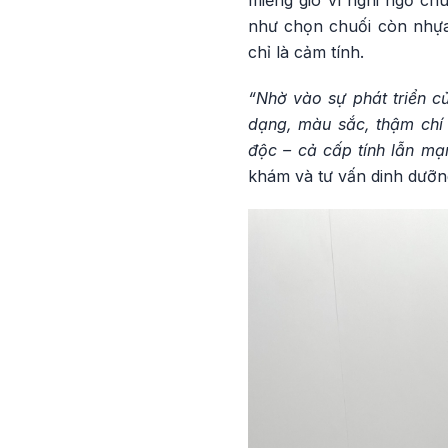
miếng giò vì nghi ngờ ch
như chọn chuối còn nhựa,
chỉ là cảm tính.
“Nhờ vào sự phát triển c
dạng, màu sắc, thậm chí 
độc – cả cấp tính lẫn mạ
khám và tư vấn dinh dưỡn