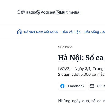
Nhảy đến nội dung
Radio
Podcast
Multimedia
Main navigation
Để Việt Nam cất cánh
Bàn và luận
Đời sống - X
Sức khỏe
Hà Nội: Số c
[VOV2] - Ngày 3/1, Trung 
2 quận vượt 5.000 ca mắc 
Facebook
Gửi 
Những ngày qua, số ca mắ