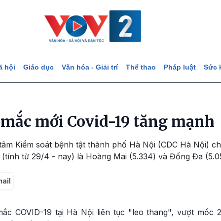
ã hội
Giáo dục
Văn hóa - Giải trí
Thể thao
Pháp luật
Sức 
a mắc mới Covid-19 tăng mạnh
tâm Kiểm soát bệnh tật thành phố Hà Nội (CDC Hà Nội) cho
(tính từ 29/4 - nay) là Hoàng Mai (5.334) và Đống Đa (5.0
mail
c COVID-19 tại Hà Nội liên tục "leo thang", vượt mốc 2