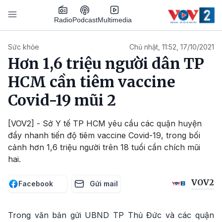
Nhảy đến nội dung
Podcast
Radio
Multimedia
Main navigation
Sức khỏe
Chủ nhật, 11:52, 17/10/2021
Hơn 1,6 triệu người dân TP
HCM cần tiêm vaccine
Covid-19 mũi 2
[VOV2] - Sở Y tế TP HCM yêu cầu các quận huyện
đẩy nhanh tiến độ tiêm vaccine Covid-19, trong bối
cảnh hơn 1,6 triệu người trên 18 tuổi cần chích mũi
hai.
VOV2
Facebook
Gửi mail
Trong văn bản gửi UBND TP Thủ Đức và các quận