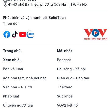
41-43 phố Bà Triệu, phường Cửa Nam, TP. Hà Nội
Phát triển và vận hành bởi SolidTech
Mạng xã hội
Theo dõi:
Trang chủ
Mới nhất
Xem nhiều
Podcast
Bàn và luận
Đời sống - Xã hội
Xóa nhà tạm, nhà dột nát
Giáo dục - Đào tạo
Văn hóa - Giải trí
Thể thao
Pháp luật
Sức khỏe
Chuyện người già
VOV2 kết nối