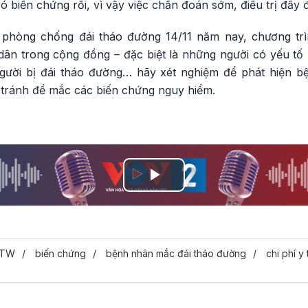
biến chứng rồi, vì vậy việc chẩn đoán sớm, điều trị đầy 
 phòng chống đái tháo đường 14/11 năm nay, chương tr
dân trong cộng đồng – đặc biệt là những người có yếu tố
người bị đái tháo đường… hãy xét nghiệm để phát hiện bện
, tránh để mắc các biến chứng nguy hiểm.
Play
Video
t TW
biến chứng
bệnh nhân mắc đái tháo đường
chi phí y 