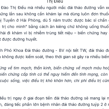
Thị Điều
à Đào Thị Điều mà nhiều người mắc đái tháo đường vẫn x
hững lần sau không cần khám lại mà dùng luôn đơn thuố
ị Tuyến ở Hải Phòng, dù 5 năm trước được bác sĩ chẩn
u trị cho mình” bằng cách ăn kiêng chứ không uống thuốc.
hải đi khám vì bị nhiễm trùng tiết niệu – biến chứng hay
t được đường huyết.
 Phó Khoa Đái tháo đường - BV nội tiết TW, đái tháo đư
 không được kiểm soát, theo thời gian sẽ gây ra nhiều biế
ứng về tim mạch, thần kinh, biến chứng về mạch máu ho
biến chứng cấp tính có thể nguy hiểm đến tính mạng, còn 
uộc sống, việc điều trị khó khăn hơn, chi phí điều trị c
ều trị ngay ở giai đoạn tiền đái tháo đường sẽ mang lại n
, đáng tiếc phần lớn bệnh nhân đái tháo đường tuýp 2 ở n