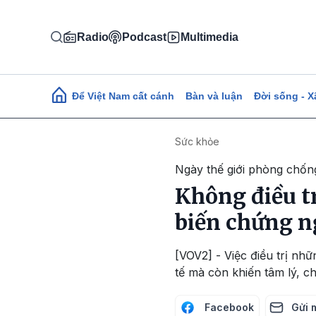
Nhảy đến nội dung
Radio
Podcast
Multimedia
Main navigation
Để Việt Nam cất cánh
Bàn và luận
Đời sống - X
Sức khỏe
Ngày thế giới phòng chống
Không điều t
biến chứng 
[VOV2] - Việc điều trị nh
tế mà còn khiến tâm lý, c
Facebook
Gửi 