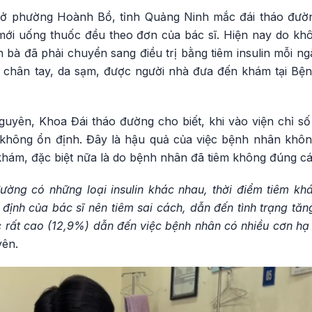
i ở phường Hoành Bồ, tỉnh Quảng Ninh mắc đái tháo đư
 mới uống thuốc đều theo đơn của bác sĩ. Hiện nay do k
bà đã phải chuyển sang điều trị bằng tiêm insulin mỗi ng
 chân tay, da sạm, được người nhà đưa đến khám tại Bệnh
Nguyên, Khoa Đái tháo đường cho biết, khi vào viện chỉ s
 không ổn định. Đây là hậu quả của việc bệnh nhân khôn
ái khám, đặc biệt nữa là do bệnh nhân đã tiêm không đúng c
 đường có những loại insulin khác nhau, thời điểm tiêm k
 định của bác sĩ nên tiêm sai cách, dẫn đến tình trạng tă
c rất cao (12,9%) dẫn đến việc bệnh nhân có nhiều cơn hạ
yên.