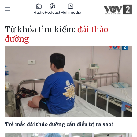
Nhảy đến nội dung
Podcast
Radio
Multimedia
Main navigation
Từ khóa tìm kiếm:
đái thào
đường
Trẻ mắc đái tháo đường cần điều trị ra sao?