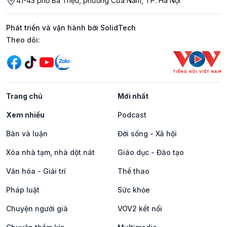
41-43 phố Bà Triệu, phường Cửa Nam, TP. Hà Nội
Phát triển và vận hành bởi SolidTech
Mạng xã hội
Theo dõi:
Trang chủ
Mới nhất
Xem nhiều
Podcast
Bàn và luận
Đời sống - Xã hội
Xóa nhà tạm, nhà dột nát
Giáo dục - Đào tạo
Văn hóa - Giải trí
Thể thao
Pháp luật
Sức khỏe
Chuyện người già
VOV2 kết nối