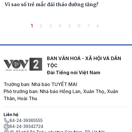
Vì sao số trẻ mắc đái tháo đường tăng?
Pagination
Trang hiện thời
Trang
Trang
Trang
Trang
Trang
Trang
1
2
3
4
5
6
7
BAN VĂN HOÁ - XÃ HỘI VÀ DÂN
TỘC
Đài Tiếng nói Việt Nam
Trưởng ban: Nhà báo TUYẾT MAI
Phó trưởng ban: Nhà báo Hồng Lan, Xuân Thọ, Xuân
Thân, Hoài Thu
Liên hệ
84-24-39365555
84-24-39342724