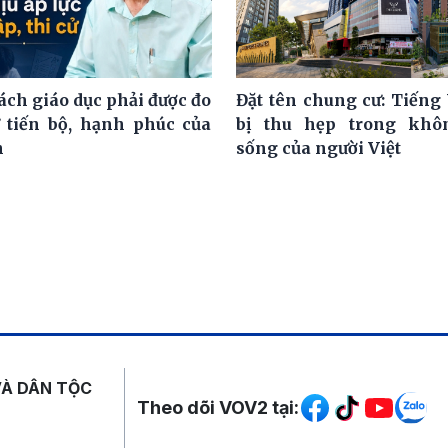
ách giáo dục phải được đo
Đặt tên chung cư: Tiếng 
 tiến bộ, hạnh phúc của
bị thu hẹp trong khô
h
sống của người Việt
Mạng xã hội
VÀ DÂN TỘC
Theo dõi VOV2 tại: