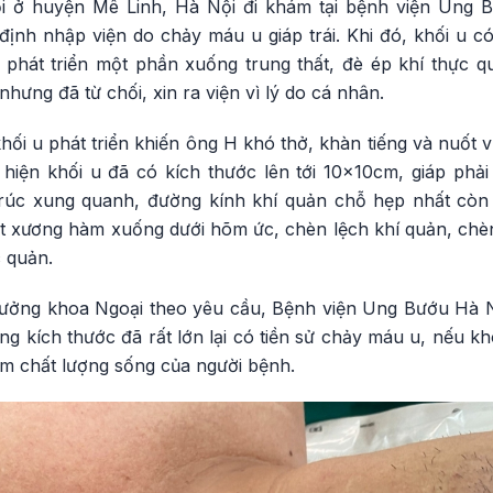
i ở huyện Mê Linh, Hà Nội đi khám tại bệnh viện Ung 
 định nhập viện do chảy máu u giáp trái. Khi đó, khối u 
, phát triển một phần xuống trung thất, đè ép khí thực 
hưng đã từ chối, xin ra viện vì lý do cá nhân.
ối u phát triển khiến ông H khó thở, khàn tiếng và nuốt v
hiện khối u đã có kích thước lên tới 10x10cm, giáp phả
rúc xung quanh, đường kính khí quản chỗ hẹp nhất còn
 sát xương hàm xuống dưới hõm ức, chèn lệch khí quản, chè
 quản.
rưởng khoa Ngoại theo yêu cầu, Bệnh viện Ung Bướu Hà N
ưng kích thước đã rất lớn lại có tiền sử chảy máu u, nếu 
ảm chất lượng sống của người bệnh.