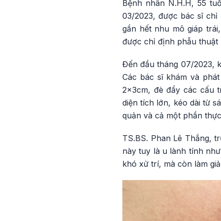
Bệnh nhân N.H.H, 55 tuổ
03/2023, được bác sĩ chỉ
gần hết nhu mô giáp trái
được chỉ định phẫu thuật n
Đến đầu tháng 07/2023, kh
Các bác sĩ khám và phát 
2x3cm, đè đẩy các cấu t
diện tích lớn, kéo dài từ
quản và cả một phần thực
TS.BS. Phan Lê Thắng, t
này tuy là u lành tính nh
khó xử trí, mà còn làm gi