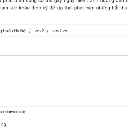
 u phát triển cũng có thể gây nguy hiểm, ảnh hưởng đến 
hám sức khỏe định kỳ để kịp thời phát hiện những bất thư
g bướu Hà Nội
vov2
vov2.vn
s of Service
apply.
ăng