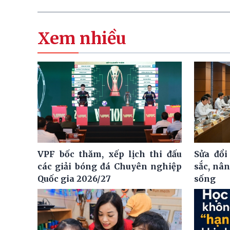
Xem nhiều
VPF bốc thăm, xếp lịch thi đấu
Sửa đổi
các giải bóng đá Chuyên nghiệp
sắc, nâ
Quốc gia 2026/27
sống