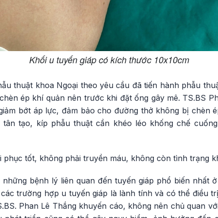
Khối u tuyến giáp có kích thước 10x10cm
hẫu thuật khoa Ngoại theo yêu cầu đã tiến hành phẫu thuậ
u chèn ép khí quản nên trước khi đặt ống gây mê. TS.BS P
 giảm bớt áp lực, đảm bảo cho đường thở không bị chèn ép
 tân tạo, kíp phẫu thuật cần khéo léo khống chế cuống
 phục tốt, không phải truyền máu, không còn tình trạng k
 những bệnh lý liên quan đến tuyến giáp phổ biến nhất ở 
ác trường hợp u tuyến giáp là lành tính và có thể điều tr
S.BS. Phan Lê Thắng khuyến cáo, không nên chủ quan với 