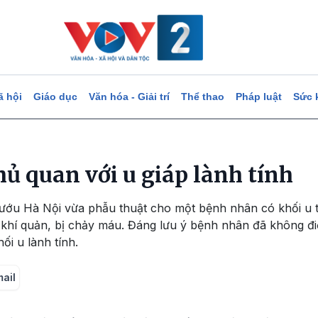
ã hội
Giáo dục
Văn hóa - Giải trí
Thể thao
Pháp luật
Sức 
ủ quan với u giáp lành tính
ướu Hà Nội vừa phẫu thuật cho một bệnh nhân có khối u t
hí quản, bị chảy máu. Đáng lưu ý bệnh nhân đã không điều
hối u lành tính.
mail