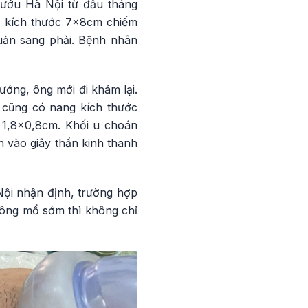
Bướu Hà Nội từ đầu tháng
có kích thước 7x8cm chiếm
quản sang phải. Bệnh nhân
ướng, ông mới đi khám lại.
i cũng có nang kích thước
 1,8x0,8cm. Khối u choán
n vào giây thần kinh thanh
ội nhận định, trường hợp
không mổ sớm thì không chỉ