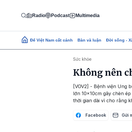
Nhảy đến nội dung
Radio
Podcast
Multimedia
Main navigation
Để Việt Nam cất cánh
Bàn và luận
Đời sống - X
Sức khỏe
Không nên ch
[VOV2] - Bệnh viện Ung b
lớn 10x10cm gây chèn ép k
thời gian dài vì cho rằng k
Facebook
Gửi 