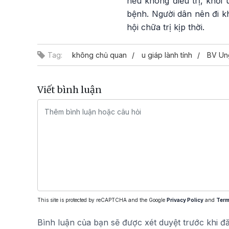
nếu không điều trị, khối
bệnh. Người dân nên đi k
hội chữa trị kịp thời.
Tag:
không chủ quan
u giáp lành tính
BV Un
Viết bình luận
This site is protected by reCAPTCHA and the Google
Privacy Policy
and
Term
Bình luận của bạn sẽ được xét duyệt trước khi đ