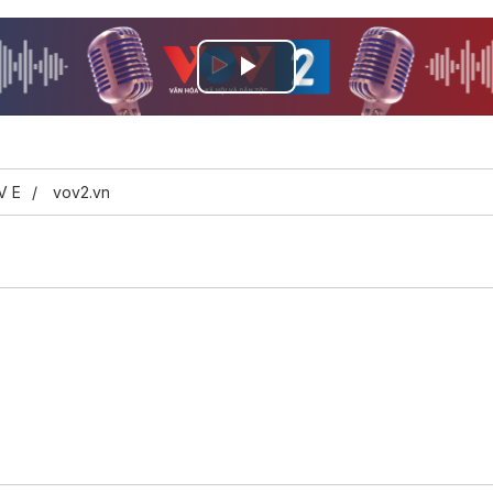
Play
Video
V E
vov2.vn