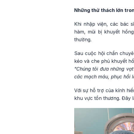
Những thử thách lớn trong
Khi nhập viện, các bác s
hàm, mũi bị khuyết hổng
thường.
Sau cuộc hội chẩn chuyên
kéo và che phủ khuyết h
"Chúng tôi đưa những vạt
các mạch máu, phục hồi lạ
Với sự hỗ trợ của kính hi
khu vực tổn thương. Đây l