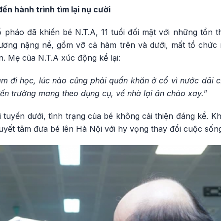
ến hành trình tìm lại nụ cười
 pháo đã khiến bé N.T.A, 11 tuổi đối mặt với những tổn 
ương nặng nề, gồm vỡ cả hàm trên và dưới, mất tổ chức m
. Mẹ của N.T.A xúc động kể lại:
đi học, lúc nào cũng phải quấn khăn ở cổ vì nước dãi ch
ến trường mang theo dụng cụ, về nhà lại ăn cháo xay."
 tuyến dưới, tình trạng của bé không cải thiện đáng kể. Kh
 quyết tâm đưa bé lên Hà Nội với hy vọng thay đổi cuộc sốn