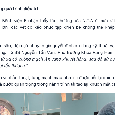
 quá trình điều trị
ĩ Bệnh viện E nhận thấy tổn thương của N.T.A ở mức rấ
 lớn, các vết co kéo phức tạp khiến bé không thể khé
 sâu, đội ngũ chuyên gia quyết định áp dụng kỹ thuật vạt
ổng. TS.BS Nguyễn Tấn Văn, Phó trưởng Khoa Răng Hàm Mặ
 từ xa có cuống mạch lên vùng khuyết hổng, sau đó sử dụn
i tổn thương."
ển vi phẫu thuật, từng mạch máu nhỏ li ti được nối lại chín
à bước quan trọng trong hành trình tái tạo lại khuôn mặt c