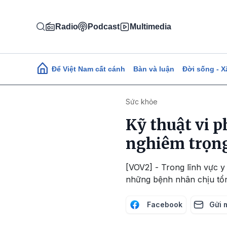
Nhảy đến nội dung
Radio
Podcast
Multimedia
Main navigation
Để Việt Nam cất cánh
Bàn và luận
Đời sống - X
Sức khỏe
Kỹ thuật vi p
nghiêm trọn
[VOV2] - Trong lĩnh vực y
những bệnh nhân chịu tổn 
Facebook
Gửi 