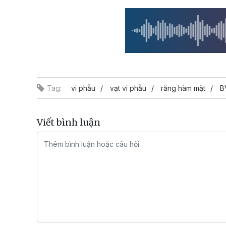
Tag:
vi phẫu
vạt vi phẫu
răng hàm mặt
B
Viết bình luận