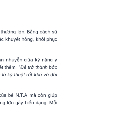
n thương lớn. Bằng cách sử
ác khuyết hổng, khôi phục
ần nhuyễn giữa kỹ năng y
ết thêm:
"Để trở thành bác
là kỹ thuật rất khó và đòi
 của bé N.T.A mà còn giúp
ng lớn gây biến dạng. Mỗi