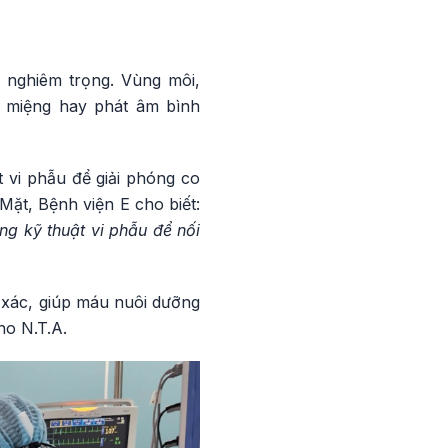
t nghiêm trọng. Vùng môi,
p miệng hay phát âm bình
 vi phẫu để giải phóng co
t, Bệnh viện E cho biết:
g kỹ thuật vi phẫu để nối
h xác, giúp máu nuôi dưỡng
ho N.T.A.