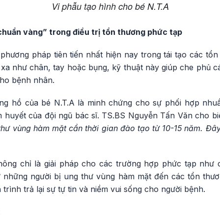
Vi phẫu tạo hình cho bé N.T.A
 chuẩn vàng” trong điều trị tổn thương phức tạp
 phương pháp tiên tiến nhất hiện nay trong tái tạo các tổ
 xa như chân, tay hoặc bụng, kỹ thuật này giúp che phủ c
cho bệnh nhân.
ồng hồ của bé N.T.A là minh chứng cho sự phối hợp nhu
m huyết của đội ngũ bác sĩ. TS.BS Nguyễn Tấn Văn cho bi
 thư vùng hàm mặt cần thời gian đào tạo từ 10-15 năm. Đây 
hông chỉ là giải pháp cho các trường hợp phức tạp như
 những người bị ung thư vùng hàm mặt đến các tổn thươ
trình trả lại sự tự tin và niềm vui sống cho người bệnh.
: