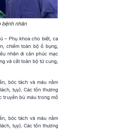
o bệnh nhân
 – Phụ khoa cho biết, ca
ớn, chiếm toàn bộ ổ bụng,
hiều nhân di căn phúc mạc
ng và cắt toàn bộ tử cung,
lấn, bóc tách và máu nằm
ách, tụy). Các tổn thương
ợc truyền bù máu trong mổ
lấn, bóc tách và máu nằm
ách, tụy). Các tổn thương