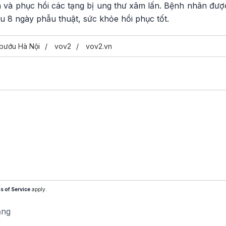
 và phục hồi các tạng bị ung thư xâm lấn. Bệnh nhân đư
au 8 ngày phẫu thuật, sức khỏe hồi phục tốt.
 bướu Hà Nội
vov2
vov2.vn
s of Service
apply.
ăng