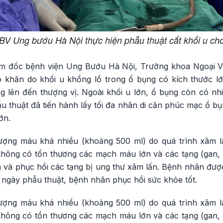
 BV Ung bướu Hà Nội thực hiện phẫu thuật cắt khối u ch
ám đốc bệnh viện Ung Bướu Hà Nội, Trưởng khoa Ngoại Vú
 khăn do khối u khổng lồ trong ổ bụng có kích thước l
g lên đến thượng vị. Ngoài khối u lớn, ổ bụng còn có n
ẫu thuật đã tiến hành lấy tối đa nhân di căn phúc mạc ổ bụ
ớn.
ợng máu khá nhiều (khoảng 500 ml) do quá trình xâm 
không có tổn thương các mạch máu lớn và các tạng (gan, l
 và phục hồi các tạng bị ung thư xâm lấn. Bệnh nhân đư
8 ngày phẫu thuật, bệnh nhân phục hồi sức khỏe tốt.
ợng máu khá nhiều (khoảng 500 ml) do quá trình xâm 
không có tổn thương các mạch máu lớn và các tạng (gan, l