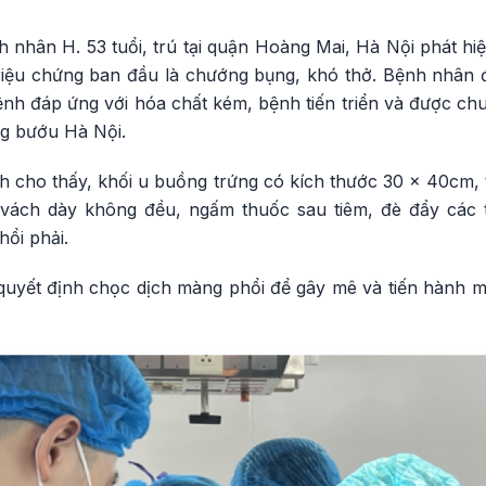
nhân H. 53 tuổi, trú tại quận Hoàng Mai, Hà Nội phát hiệ
riệu chứng ban đầu là chướng bụng, khó thở. Bệnh nhân đư
bệnh đáp ứng với hóa chất kém, bệnh tiến triển và được c
g bướu Hà Nội.
ính cho thấy, khối u buồng trứng có kích thước 30 x 40cm
 vách dày không đều, ngấm thuốc sau tiêm, đè đẩy các t
ổi phải.
 quyết định chọc dịch màng phổi để gây mê và tiến hành m