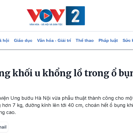
ã hội
Giáo dục
Văn hóa - Giải trí
Thể thao
Pháp luật
Sức 
ng khối u khổng lồ trong ổ bụ
 viện Ung bướu Hà Nội vừa phẫu thuật thành công cho mộ
 hơn 7 kg, đường kính lên tới 40 cm, choán hết ổ bụng kh
ng cao.
mail