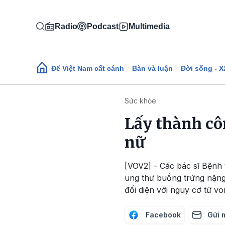
Nhảy đến nội dung
Radio
Podcast
Multimedia
Main navigation
Để Việt Nam cất cánh
Bàn và luận
Đời sống - X
Sức khỏe
Lấy thành cô
nữ
[VOV2] - Các bác sĩ Bệnh
ung thư buồng trứng nặng
đối diện với nguy cơ tử vo
Facebook
Gửi 