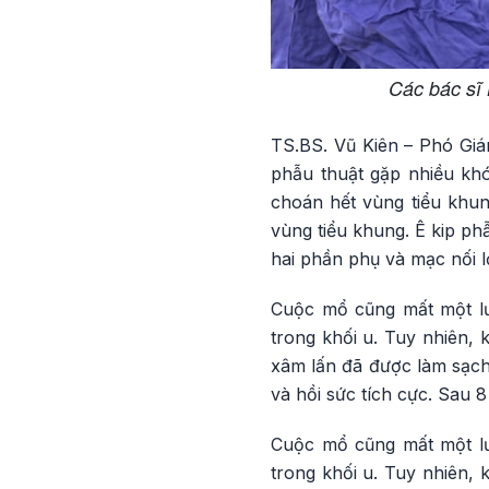
Các bác sĩ
TS.BS. Vũ Kiên – Phó Gi
phẫu thuật gặp nhiều khó
choán hết vùng tiểu khun
vùng tiểu khung. Ê kip ph
hai phần phụ và mạc nối l
Cuộc mổ cũng mất một lư
trong khối u. Tuy nhiên, 
xâm lấn đã được làm sạch
và hồi sức tích cực. Sau 
Cuộc mổ cũng mất một lư
trong khối u. Tuy nhiên, 