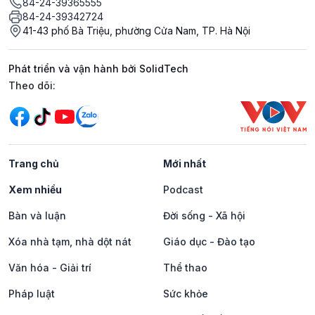
84-24-39365555
84-24-39342724
41-43 phố Bà Triệu, phường Cửa Nam, TP. Hà Nội
Phát triển và vận hành bởi SolidTech
Mạng xã hội
Theo dõi:
Trang chủ
Mới nhất
Xem nhiều
Podcast
Bàn và luận
Đời sống - Xã hội
Xóa nhà tạm, nhà dột nát
Giáo dục - Đào tạo
Văn hóa - Giải trí
Thể thao
Pháp luật
Sức khỏe