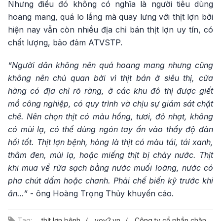
Nhưng điều đó không có nghĩa là người tiêu dùng
hoang mang, quá lo lắng mà quay lưng với thịt lợn bởi
hiện nay vẫn còn nhiều địa chỉ bán thịt lợn uy tín, có
chất lượng, bảo đảm ATVSTP.
“Người dân không nên quá hoang mang nhưng cũng
không nên chủ quan bởi vì thịt bán ở siêu thị, cửa
hàng có địa chỉ rõ ràng, ở các khu đô thị được giết
mổ công nghiệp, có quy trình và chịu sự giám sát chặt
chẽ. Nên chọn thịt có màu hồng, tươi, đỏ nhạt, không
có mùi lạ, có thể dùng ngón tay ấn vào thấy độ đàn
hồi tốt. Thịt lợn bệnh, hỏng là thịt có màu tái, tái xanh,
thâm đen, mùi lạ, hoặc miếng thịt bị chảy nước. Thịt
khi mua về rửa sạch bằng nước muối loãng, nước có
pha chút dấm hoặc chanh. Phải chế biến kỹ trước khi
ăn…”
- ông Hoàng Trọng Thủy khuyến cáo.
Tag:
thịt lợn bệnh
vov2.vn
Công ty cổ phần chăn