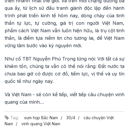
triển nhanh nhất thế giới. Và trên mỗi chặng đường đã
qua ấy, từ lịch sử đấu tranh giành độc lập đến hành
trình phát triển kinh tế hôm nay, dòng chảy của tinh
thần tự lực, tự cường, giá trị con người Việt Nam,
phẩm cách Việt Nam vẫn luôn hiện hữu, là trụ cột tinh
thần, là điểm tựa niềm tin cho tương lai, để Việt Nam
vững tâm bước vào kỷ nguyên mới.
Như cố TBT Nguyễn Phú Trọng từng nói: Với tất cả sự
khiêm tốn, chúng ta vẫn có thể nói rằng: Đất nước ta
chưa bao giờ có được cơ đồ, tiềm lực, vị thế và uy tín
quốc tế như ngày nay.
Và Việt Nam - sẽ còn kể tiếp, viết tiếp câu chuyện vinh
quang của mình…
Tag:
sum họp Bắc Nam
30/4
câu chuyện Việt
Nam
vinh quang Việt Nam