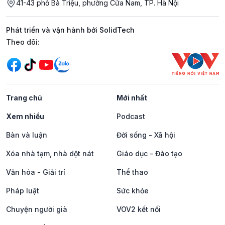
41-43 phố Bà Triệu, phường Cửa Nam, TP. Hà Nội
Phát triển và vận hành bởi SolidTech
Mạng xã hội
Theo dõi:
Trang chủ
Mới nhất
Xem nhiều
Podcast
Bàn và luận
Đời sống - Xã hội
Xóa nhà tạm, nhà dột nát
Giáo dục - Đào tạo
Văn hóa - Giải trí
Thể thao
Pháp luật
Sức khỏe
Chuyện người già
VOV2 kết nối