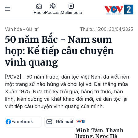
Nhảy đến nội dung
Podcast
Radio
Multimedia
Main navigation
Văn hóa - Giải trí
Thứ tư, 15:00, 30/04/2025
50 năm Bắc - Nam sum
họp: Kể tiếp câu chuyện
vinh quang
[VOV2] - 50 năm trước, dân tộc Việt Nam đã viết nên
một trang sử hào hùng và chói lọi với Đại thắng mùa
Xuân 1975. Nửa thế kỷ trôi qua, bằng tri thức, bản
lĩnh, kiên cường và khát khao đổi mới, cả dân tộc lại
viết tiếp câu chuyện vinh quang của mình.
Facebook
Gửi mail
Minh Tâm, Thanh
Hương, Ngọc Hà