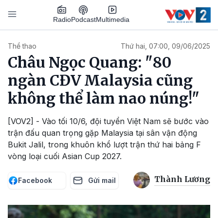
Nhảy đến nội dung
Podcast
Radio
Multimedia
Main navigation
Thể thao
Thứ hai, 07:00, 09/06/2025
Châu Ngọc Quang: "80
ngàn CĐV Malaysia cũng
không thể làm nao núng!"
[VOV2] - Vào tối 10/6, đội tuyển Việt Nam sẽ bước vào
trận đấu quan trọng gặp Malaysia tại sân vận động
Bukit Jalil, trong khuôn khổ lượt trận thứ hai bảng F
vòng loại cuối Asian Cup 2027.
Thành Lương
Facebook
Gửi mail