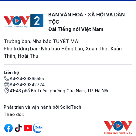
BAN VĂN HOÁ - XÃ HỘI VÀ DÂN
TỘC
Đài Tiếng nói Việt Nam
Trưởng ban: Nhà báo TUYẾT MAI
Phó trưởng ban: Nhà báo Hồng Lan, Xuân Thọ, Xuân
Thân, Hoài Thu
Liên hệ
84-24-39365555
84-24-39342724
41-43 phố Bà Triệu, phường Cửa Nam, TP. Hà Nội
Phát triển và vận hành bởi SolidTech
Mạng xã hội
Theo dõi: