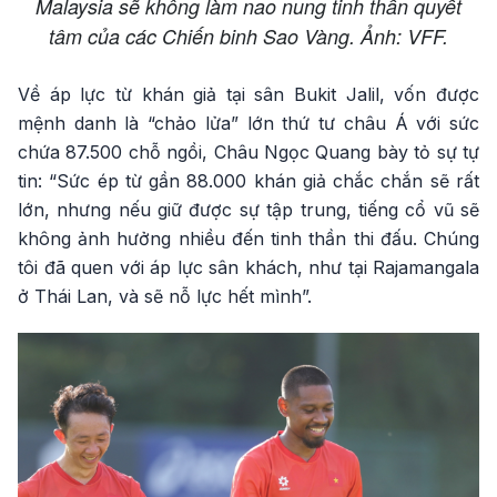
Malaysia sẽ không làm nao nung tinh thần quyết
tâm của các Chiến binh Sao Vàng. Ảnh: VFF.
Về áp lực từ khán giả tại sân Bukit Jalil, vốn được
mệnh danh là “chảo lửa” lớn thứ tư châu Á với sức
chứa 87.500 chỗ ngồi, Châu Ngọc Quang bày tỏ sự tự
tin: “Sức ép từ gần 88.000 khán giả chắc chắn sẽ rất
lớn, nhưng nếu giữ được sự tập trung, tiếng cổ vũ sẽ
không ảnh hưởng nhiều đến tinh thần thi đấu. Chúng
tôi đã quen với áp lực sân khách, như tại Rajamangala
ở Thái Lan, và sẽ nỗ lực hết mình”.